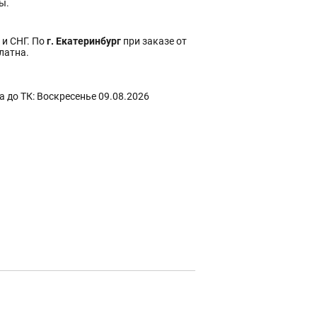
ы.
 и СНГ. По
г. Екатеринбург
при заказе от
платна.
 до ТК: Воскресенье 09.08.2026