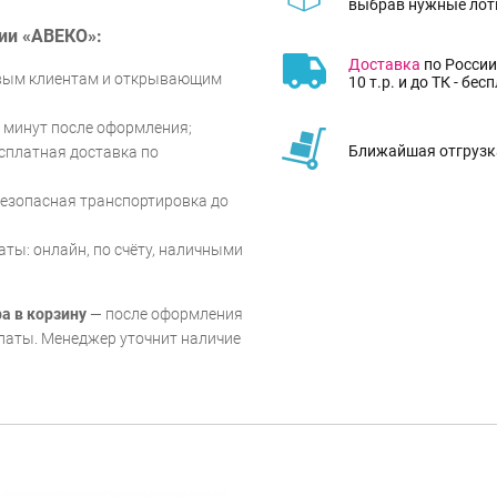
выбрав нужные лот
ии «АВЕКО»:
Доставка
по России
овым клиентам и открывающим
10 т.р. и до ТК - бес
5 минут после оформления;
Ближайшая отгрузка
есплатная доставка по
безопасная транспортировка до
ты: онлайн, по счёту, наличными
а в корзину
— после оформления
платы. Менеджер уточнит наличие