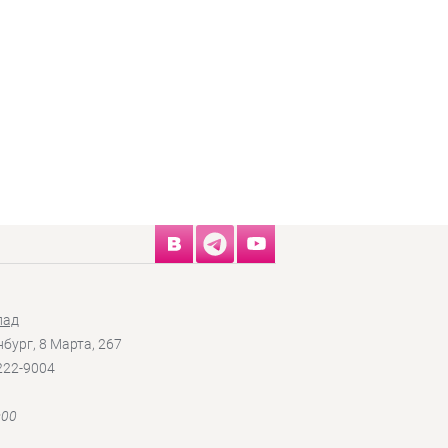
лад
нбург, 8 Марта, 267
 222-9004
:00