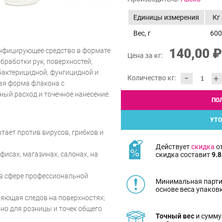
Единицы измерения
Кг
Вес, г
600
140,00 ₽
нфицирующее средство в формате
Цена за кг:
бработки рук, поверхностей,
бактерицидной, фунгицидной и
-
+
Количество кг:
ая форма флакона с
ый расход и точечное нанесение.
ПО
УТО
тает против вирусов, грибков и
Действует
скидка
от
фисах, магазинах, салонах, на
скидка составит
9.8
в сфере профессиональной
Минимальная парти
основе веса упаков
ляющая следов на поверхностях;
но для розницы и точек общего
Точный вес
и сумму