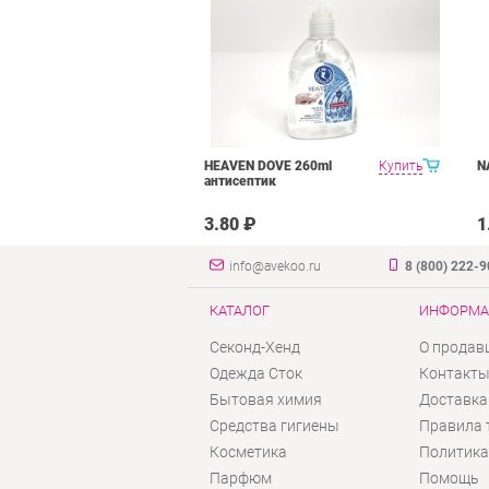
HEAVEN DOVE 260ml
Купить
N
антисептик
3.80 ₽
1
info@avekoo.ru
8 (800) 222-
КАТАЛОГ
ИНФОРМА
Секонд-Хенд
О продав
Одежда Сток
Контакт
Бытовая химия
Доставка
Средства гигиены
Правила 
Косметика
Политика
Парфюм
Помощь