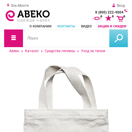
Эль-Монте
Вход
8 (800) 222-9004
За
0
0
0
о
О КОМПАНИИ
КОНТАКТЫ
ВИДЕО
АКЦИИ И СКИДКИ
зв
Авеко
Каталог
Средства гигиены
Уход за телом