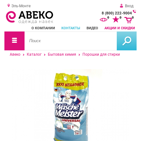
Эль-Монте
Вход
8 (800) 222-9004
За
0
0
0
о
О КОМПАНИИ
КОНТАКТЫ
ВИДЕО
АКЦИИ И СКИДКИ
зв
Авеко
Каталог
Бытовая химия
Порошки для стирки