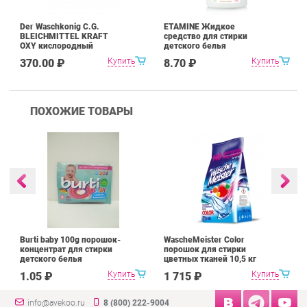
Der Waschkonig C.G.
ETAMINE Жидкое
BLEICHMITTEL KRAFT
средство для стирки
OXY кислородный
детского белья
отбеливатель 750 г
гиппоалергенное
Купить
Купить
370.00 ₽
8.70 ₽
ПОХОЖИЕ ТОВАРЫ
Burti baby 100g порошок-
WascheMeister Color
концентрат для стирки
порошок для стирки
детского белья
цветных тканей 10,5 кг
Купить
Купить
1.05 ₽
1 715 ₽
info@avekoo.ru
8 (800) 222-9004