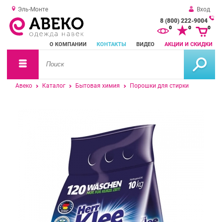
Эль-Монте
Вход
8 (800) 222-9004
За
0
0
0
о
О КОМПАНИИ
КОНТАКТЫ
ВИДЕО
АКЦИИ И СКИДКИ
зв
Авеко
Каталог
Бытовая химия
Порошки для стирки