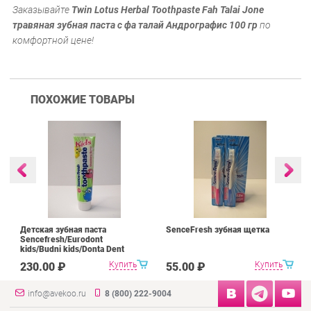
Заказывайте
Twin Lotus Herbal Toothpaste Fah Talai Jone
травяная зубная паста с фа талай Андрографис 100 гр
по
комфортной цене!
ПОХОЖИЕ ТОВАРЫ
Детская зубная паста
SenceFresh зубная щетка
Sencefresh/Eurodont
kids/Budni kids/Donta Dent
125/100ml
Купить
Купить
230.00 ₽
55.00 ₽
info@avekoo.ru
8 (800) 222-9004