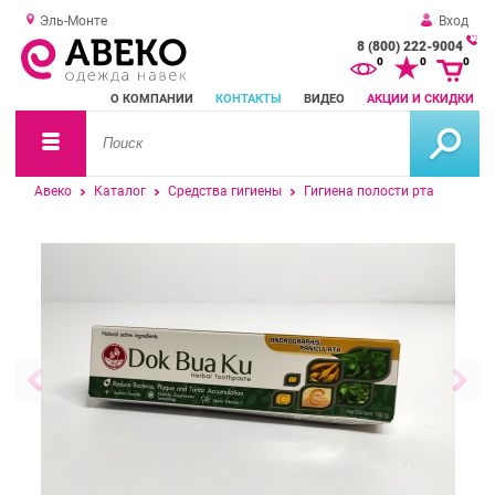
Эль-Монте
Вход
8 (800) 222-9004
За
0
0
0
о
О КОМПАНИИ
КОНТАКТЫ
ВИДЕО
АКЦИИ И СКИДКИ
зв
Авеко
Каталог
Средства гигиены
Гигиена полости рта