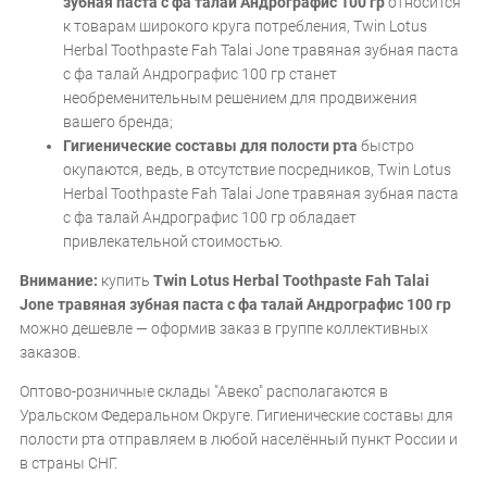
зубная паста с фа талай Андрографис 100 гр
относится
к товарам широкого круга потребления, Twin Lotus
Herbal Toothpaste Fah Talai Jone травяная зубная паста
с фа талай Андрографис 100 гр станет
необременительным решением для продвижения
вашего бренда;
Гигиенические составы для полости рта
быстро
окупаются, ведь, в отсутствие посредников, Twin Lotus
Herbal Toothpaste Fah Talai Jone травяная зубная паста
с фа талай Андрографис 100 гр обладает
привлекательной стоимостью.
Внимание:
купить
Twin Lotus Herbal Toothpaste Fah Talai
Jone травяная зубная паста с фа талай Андрографис 100 гр
можно дешевле — оформив заказ в группе коллективных
заказов.
Оптово-розничные склады "Авеко" располагаются в
Уральском Федеральном Округе. Гигиенические составы для
полости рта отправляем в любой населённый пункт России и
в страны СНГ.