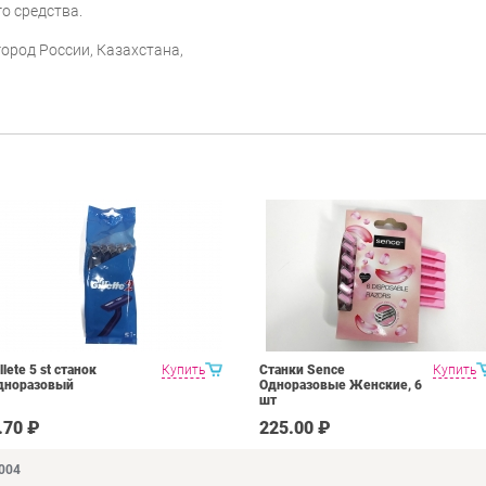
о средства.
ород России, Казахстана,
llete 5 st станок
Купить
Станки Sence
Купить
дноразовый
Одноразовые Женские, 6
шт
.70 ₽
225.00 ₽
9004