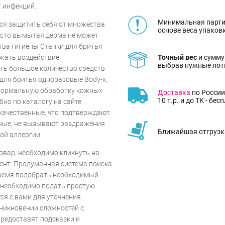
 инфекций.
Минимальная парти
ся защитить себя от множества
основе веса упаков
исто вымытая дерма не может
ва гигиены Станки для бритья
Точный вес
и сумму
бежать воздействие
выбрав нужные лот
сть большое количество средств
для бритья одноразовые Body-x,
ь нормальную обработку кожных
Доставка
по России
10 т.р. и до ТК - бес
бно по каталогу на сайте
качественные, что подтверждают
ные, не вызывают раздражения
Ближайшая отгрузка
ой аллергии.
овар, необходимо кликнуть на
ент. Продуманная система поиска
время подобрать необходимый
, необходимо подать простую
ся с вами для уточнения
никновении сложностей с
редоставят подсказки и