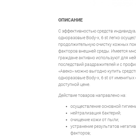
ОПИСАНИЕ
С эффективностью средств индивидуа
одноразовые Body-x, 6 st легко осуще
продолжительную очистку кожных пок
факторов внешней среды. Имеется мн
граждане активно используют для не
последствий раздражителей и с профи
«Авеко» можно выгодно купить средст
одноразовые Body-x, 6 st от именитых
доступной цене.
Действие товаров направлено на:
осуществление основной гигиен
нейтрализация бактерий;
очищение кожи от пыли;
устранение результатов негати
факторов;