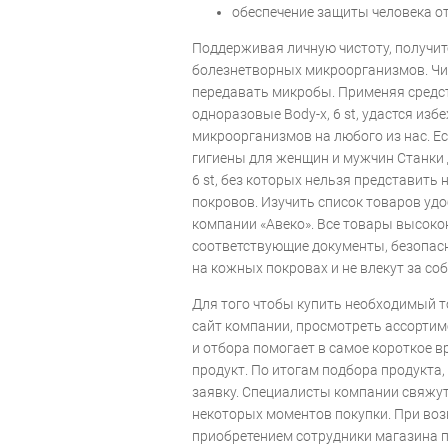
обеспечение защиты человека от
Поддерживая личную чистоту, получит
болезнетворных микроорганизмов. Ч
передавать микробы. Применяя средст
одноразовые Body-x, 6 st, удастся из
микроорганизмов на любого из нас. Е
гигиены для женщин и мужчин Станки 
6 st, без которых нельзя представит
покровов. Изучить список товаров удо
компании «Авеко». Все товары высоко
соответствующие документы, безопас
на кожных покровах и не влекут за соб
Для того чтобы купить необходимый т
сайт компании, просмотреть ассортим
и отбора помогает в самое короткое 
продукт. По итогам подбора продукта
заявку. Специалисты компании свяжут
некоторых моментов покупки. При воз
приобретением сотрудники магазина п