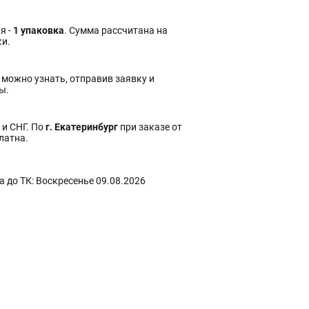
я -
1 упаковка
. Сумма рассчитана на
ки.
 можно узнать, отправив заявку и
ы.
 и СНГ. По
г. Екатеринбург
при заказе от
платна.
 до ТК: Воскресенье 09.08.2026