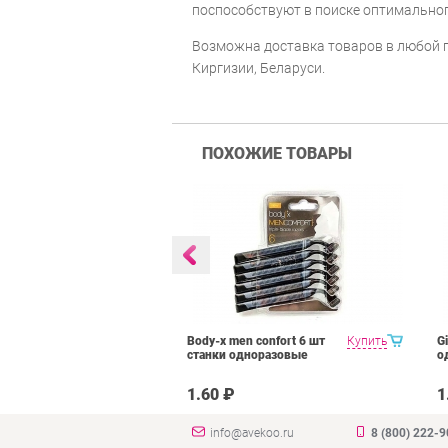
поспособствуют в поиске оптимальног
Возможна доставка товаров в любой г
Киргизии, Беларуси.
ПОХОЖИЕ ТОВАРЫ
10 st станки
Купить
Body-x men confort 6 шт
Купить
Gi
станки одноразовые
о
1.60 ₽
1
info@avekoo.ru
8 (800) 222-