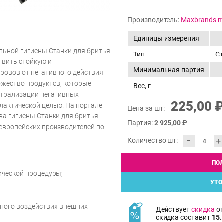
Производитель:
Maxbrands ma
Единицы измерения
льной гигиены Станки для бритья
Тип
С
ствить стойкую и
Минимальная партия
ровов от негативного действия
ожество продуктов, которые
Вес, г
йтрализации негативных
225,00 
лактической целью. На портале
Цена за шт:
ва гигиены Станки для бритья
Партия:
2 925,00 ₽
 европейских производителей по
-
+
Количество шт:
ПО
ической процедуры;
УТО
вного воздействия внешних
Действует
скидка
от
скидка составит
15.