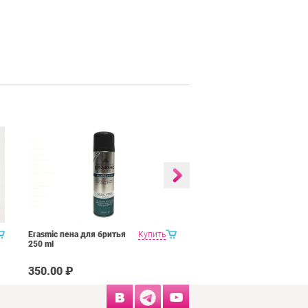
Erasmic пена для бритья
Купить
Balea men 10 st станки
250 ml
350.00 ₽
2.95 ₽