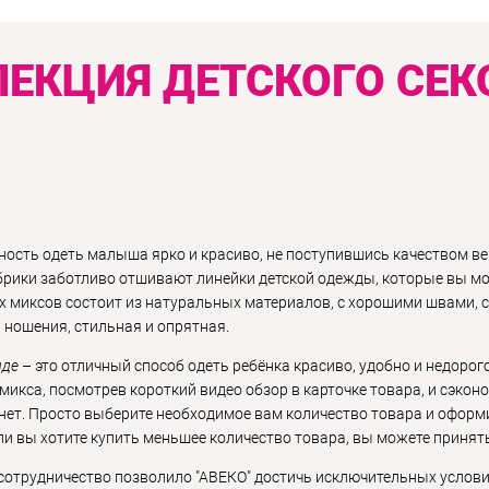
ЕКЦИЯ ДЕТСКОГО СЕК
ность одеть малыша ярко и красиво, не поступившись качеством ве
брики заботливо отшивают линейки детской одежды, которые вы мо
ких миксов состоит из натуральных материалов, с хорошими швами,
 ношения, стильная и опрятная.
нде
– это отличный способ одеть ребёнка красиво, удобно и недорог
 микса, посмотрев короткий видео обзор в карточке товара, и сэко
рнет. Просто выберите необходимое вам количество товара и оформ
сли вы хотите купить меньшее количество товара, вы можете принят
отрудничество позволило "АВЕКО" достичь исключительных условий 