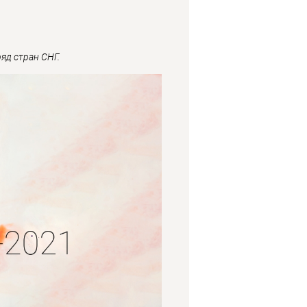
яд стран СНГ.