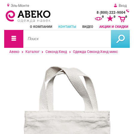
Эль-Монте
Вход
8 (800) 222-9004
За
0
0
0
о
О КОМПАНИИ
КОНТАКТЫ
ВИДЕО
АКЦИИ И СКИДКИ
зв
Авеко
Каталог
Секонд-Хенд
Одежда Секонд-Хенд микс