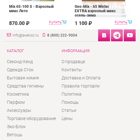
Mix 65-100 S - Взрослый
Geo-Mix - 65 Winter
микс Лето
EXTRA взрослый микс
осень-зима
Купить
Купить
870.00 ₽
1 100 ₽
info@avekoo.ru
8 (800) 222-9004
КАТАЛОГ
ИНФОРМАЦИЯ
Секонд-Хенд
О продавце
Одежда Сток
Контакты
Бытовая химия
Доставка и Оплата
Средства гигиены
Правила торговли
Косметика
Политика
Парфюм
Помощь
Аксессуары
Статьи
Торговое оборудование
Цены
Эко-Блок
Ветошь