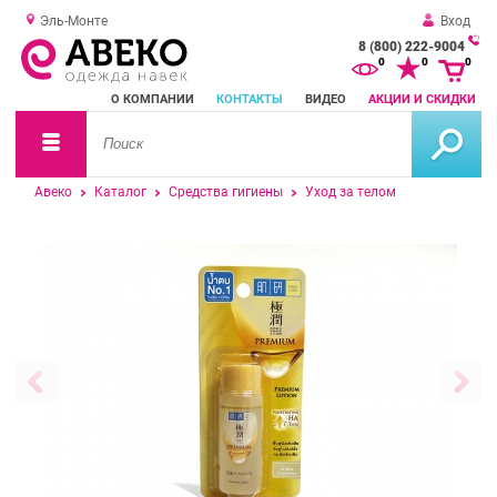
Эль-Монте
Вход
8 (800) 222-9004
За
0
0
0
о
О КОМПАНИИ
КОНТАКТЫ
ВИДЕО
АКЦИИ И СКИДКИ
зв
Авеко
Каталог
Средства гигиены
Уход за телом