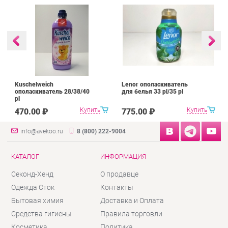
Kuschelweich
Lenor ополаскиватель
ополаскиватель 28/38/40
для белья 33 pl/35 pl
pl
Купить
Купить
470.00 ₽
775.00 ₽
info@avekoo.ru
8 (800) 222-9004
КАТАЛОГ
ИНФОРМАЦИЯ
Секонд-Хенд
О продавце
Одежда Сток
Контакты
Бытовая химия
Доставка и Оплата
Средства гигиены
Правила торговли
Косметика
Политика