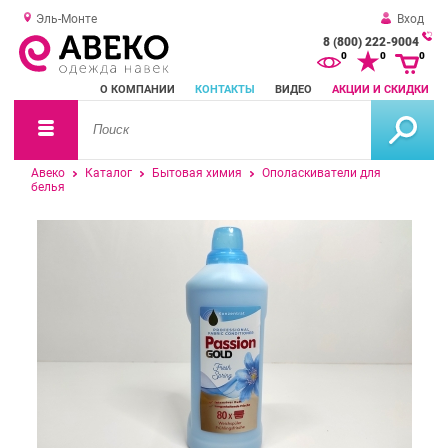
Эль-Монте
Вход
8 (800) 222-9004
За
0
0
0
о
О КОМПАНИИ
КОНТАКТЫ
ВИДЕО
АКЦИИ И СКИДКИ
зв
Авеко
Каталог
Бытовая химия
Ополаскиватели для
белья