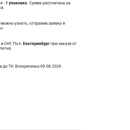
я -
1 упаковка
. Сумма рассчитана на
ки.
 можно узнать, отправив заявку и
ы.
 и СНГ. По
г. Екатеринбург
при заказе от
платна.
 до ТК: Воскресенье 09.08.2026