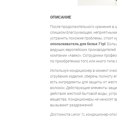
ОПИСАНИЕ
После продолжительного хранения в 
слишком благоухающая, неприятными
устранить похожие проблемы, стоит к
ополаскиватель для белья 71pl
. Боль
ведущих европейских производителей 
компании «Авеко». Сотрудники профе
по приобретению того или иного типа
Используя кондиционер в момент очи
огрубения изделия, сберечь полноту е
есть ингредиенты для защиты от жест
волокон. Действующие элементы защи
действия жесткой бытовой воды, уст
вещества. Кондиционеры не наносят в
вызывают раздражений.
Достоинств Lenor 1L кондиционер-опол