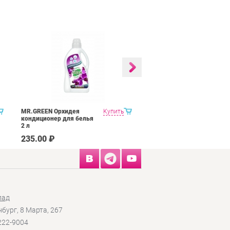
MR.GREEN Орхидея
Купить
MR.GREEN Жасмин
кондиционер для белья
кондиционер для белья
2 л
2 л
235.00 ₽
235.00 ₽
лад
нбург, 8 Марта, 267
 222-9004