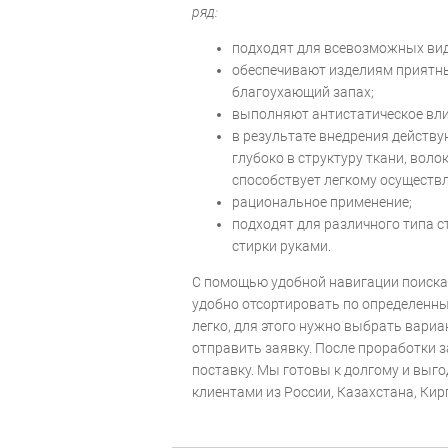
ряд:
подходят для всевозможных вид
обеспечивают изделиям приятн
благоухающий запах;
выполняют антистатическое вли
в результате внедрения действ
глубоко в структуру ткани, вол
способствует легкому осуществ
рациональное применение;
подходят для различного типа 
стирки руками.
С помощью удобной навигации поиска 
удобно отсортировать по определенн
легко, для этого нужно выбрать вариа
отправить заявку. После проработки 
поставку. Мы готовы к долгому и выг
клиентами из России, Казахстана, Кир