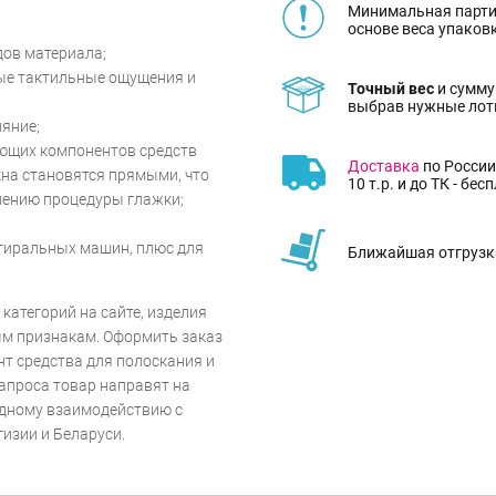
Минимальная парти
основе веса упаков
ов материала;
ые тактильные ощущения и
Точный вес
и сумму
выбрав нужные лот
яние;
ующих компонентов средств
Доставка
по России
окна становятся прямыми, что
10 т.р. и до ТК - бес
лению процедуры глажки;
стиральных машин, плюс для
Ближайшая отгрузка
категорий на сайте, изделия
ым признакам. Оформить заказ
нт средства для полоскания и
запроса товар направят на
одному взаимодействию с
гизии и Беларуси.