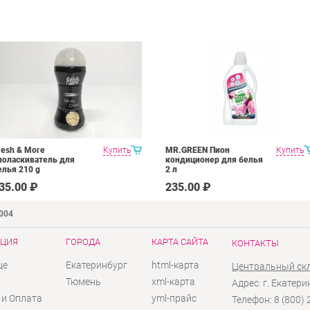
resh & More
Купить
MR.GREEN Пион
Купить
поласкиватель для
кондиционер для белья
елья 210 g
2 л
35.00 ₽
235.00 ₽
9004
ЦИЯ
ГОРОДА
КАРТА САЙТА
КОНТАКТЫ
це
Екатеринбург
html-карта
Центральный ск
ы
Тюмень
xml-карта
Адрес: г. Екатери
 и Оплата
yml-прайс
Телефон: 8 (800)