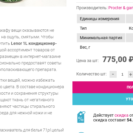
Производитель:
Procter & ga
Единицы измерения
Тип
К
шкафу вещи оказываются не
 на ощупь, смятыми. Чтобы
Минимальная партия
упить
Lenor 1L кондиционер-
Вес, г
шой ассортимент товаров от
размещен в интернет-магазине
775,00 
Цена за шт:
ссионально предоставят советы
 ополаскивающего препарата.
-
+
Количество шт:
стки вещей, можно избежать
го цвета. В составе кондиционера
ПО
кости и сохранения структуры
УТО
щают ткань от негативного
раняют частицы стирального
реда для нежной кожи и не
Действует
скидка
от
скидка составит
54.
аскиватель для белья 71pl целый