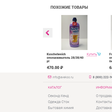
ПОХОЖИЕ ТОВАРЫ
атизатор в
Купить
Kuschelweich
Купить
F
2 wl
ополаскиватель 28/38/40
о
pl
б
₽
470.00 ₽
6
info@avekoo.ru
8 (800) 222-
КАТАЛОГ
ИНФОРМА
Секонд-Хенд
О продав
Одежда Сток
Контакт
Бытовая химия
Доставка