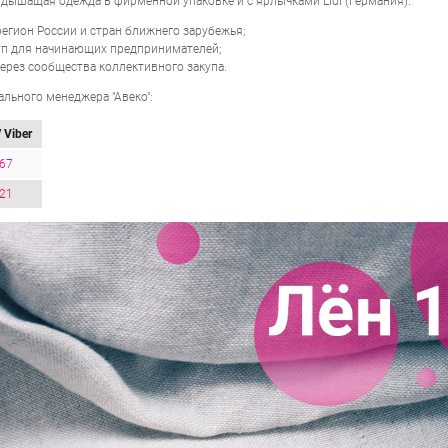
 дышащая одежда в фирменной упаковке и с ярлычками Lidl (Германия).
егион России и стран ближнего зарубежья;
уп для начинающих предпринимателей;
ерез сообщества коллективного закупа.
льного менеджера "Авеко":
 Viber
-67
-21