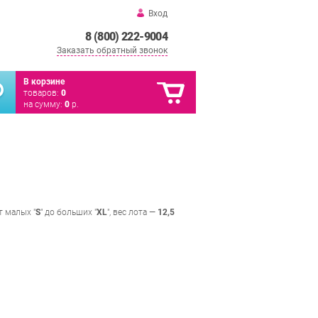
Вход
8 (800) 222-9004
Заказать обратный звонок
В корзине
товаров:
0
на сумму:
0
р.
 малых "
S
" до больших "
XL
", вес лота —
12,5