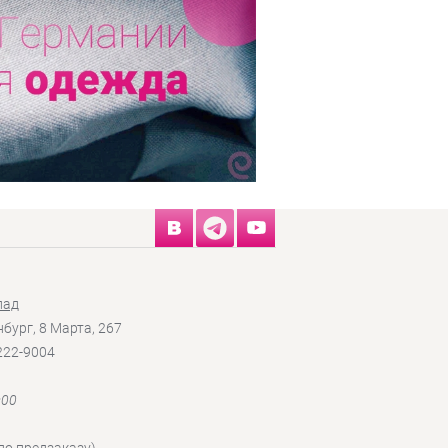
лад
нбург, 8 Марта, 267
 222-9004
:00
по предзаказу)