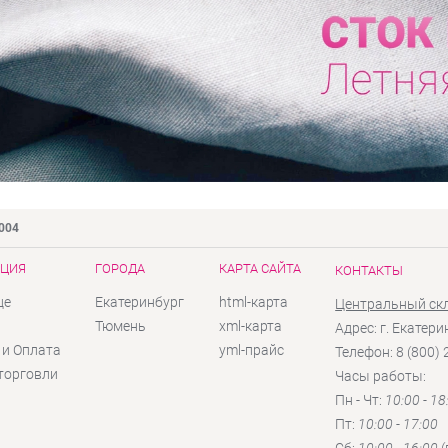
9004
ЦИЯ
ГОРОДА
КАРТА САЙТА
КОНТАКТЫ
це
Екатеринбург
html-карта
Центральный ск
ы
Тюмень
xml-карта
Адрес: г. Екатери
 и Оплата
yml-прайс
Телефон: 8 (800)
торговли
Часы работы:
Пн - Чт:
10:00 - 18
Пт:
10:00 - 17:00
Сб:
10:00 - 16:00
(