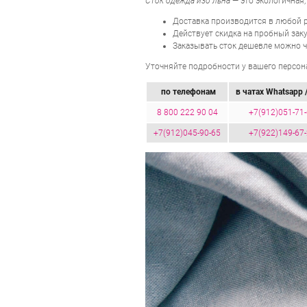
Сток одежда изо льна
— это экологичная,
Доставка производится в любой р
Действует скидка на пробный зак
Заказывать сток дешевле можно ч
Уточняйте подробности у вашего персона
по телефонам
в чатах Whatsapp /
8 800 222 90 04
+7(912)051-71
+7(912)045-90-65
+7(922)149-67