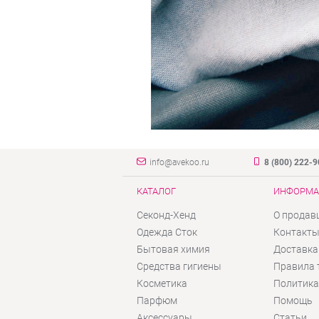
info@avekoo.ru
8 (800) 222-
КАТАЛОГ
ИНФОРМА
Секонд-Хенд
О продав
Одежда Сток
Контакт
Бытовая химия
Доставка
Средства гигиены
Правила 
Косметика
Политика
Парфюм
Помощь
Аксессуары
Статьи