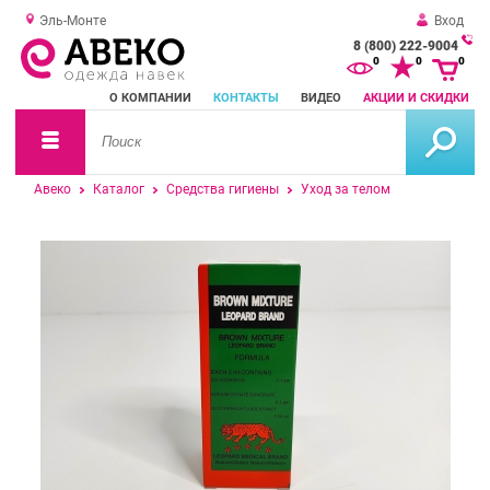
Эль-Монте
Вход
8 (800) 222-9004
За
0
0
0
о
О КОМПАНИИ
КОНТАКТЫ
ВИДЕО
АКЦИИ И СКИДКИ
зв
Авеко
Каталог
Средства гигиены
Уход за телом