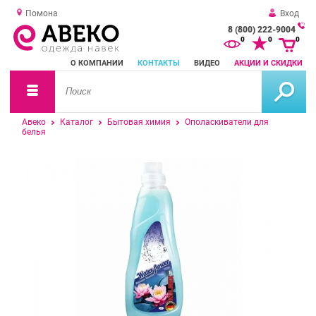
Помона
Вход
8 (800) 222-9004
За
0
0
0
о
О КОМПАНИИ
КОНТАКТЫ
ВИДЕО
АКЦИИ И СКИДКИ
зв
Авеко
Каталог
Бытовая химия
Ополаскиватели для
белья