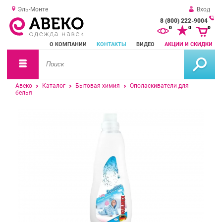
Эль-Монте
Вход
8 (800) 222-9004
За
0
0
0
о
О КОМПАНИИ
КОНТАКТЫ
ВИДЕО
АКЦИИ И СКИДКИ
зв
Авеко
Каталог
Бытовая химия
Ополаскиватели для
белья