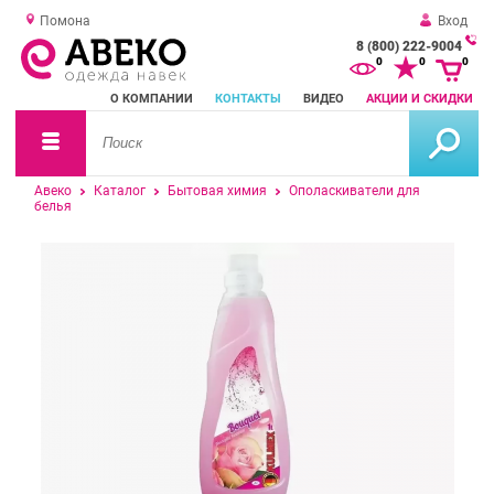
Помона
Вход
8 (800) 222-9004
За
0
0
0
о
О КОМПАНИИ
КОНТАКТЫ
ВИДЕО
АКЦИИ И СКИДКИ
зв
Авеко
Каталог
Бытовая химия
Ополаскиватели для
белья