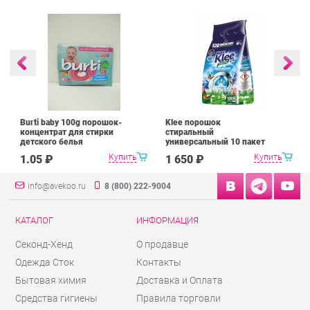
Burti baby 100g порошок-
Klee порошок
концентрат для стирки
стиральный
детского белья
универсальный 10 пакет
Купить
Купить
1.05 ₽
1 650 ₽
info@avekoo.ru
8 (800) 222-9004
КАТАЛОГ
ИНФОРМАЦИЯ
Секонд-Хенд
О продавце
Одежда Сток
Контакты
Бытовая химия
Доставка и Оплата
Средства гигиены
Правила торговли