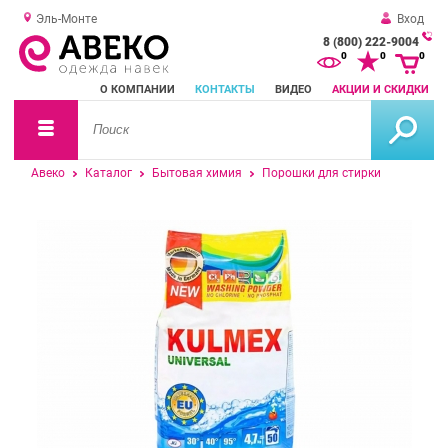
Эль-Монте
Вход
8 (800) 222-9004
За
0
0
0
о
О КОМПАНИИ
КОНТАКТЫ
ВИДЕО
АКЦИИ И СКИДКИ
зв
Авеко
Каталог
Бытовая химия
Порошки для стирки