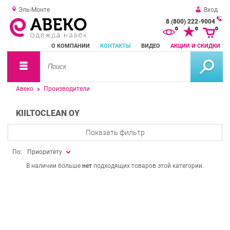
Эль-Монте
Вход
8 (800) 222-9004
За
0
0
0
о
О КОМПАНИИ
КОНТАКТЫ
ВИДЕО
АКЦИИ И СКИДКИ
зв
Авеко
Производители
KIILTOCLEAN OY
Показать фильтр
По:
Приоритету
В наличии больше
нет
подходящих товаров этой категории.