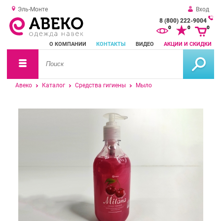
Эль-Монте
Вход
8 (800) 222-9004
За
0
0
0
о
О КОМПАНИИ
КОНТАКТЫ
ВИДЕО
АКЦИИ И СКИДКИ
зв
Авеко
Каталог
Средства гигиены
Мыло