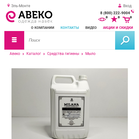
Эль-Монте
Вход
8 (800) 222-9004
За
0
0
0
о
О КОМПАНИИ
КОНТАКТЫ
ВИДЕО
АКЦИИ И СКИДКИ
зв
Авеко
Каталог
Средства гигиены
Мыло