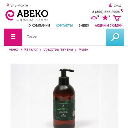
Эль-Монте
Вход
8 (800) 222-9004
За
0
0
0
о
О КОМПАНИИ
КОНТАКТЫ
ВИДЕО
АКЦИИ И СКИДКИ
зв
Авеко
Каталог
Средства гигиены
Мыло