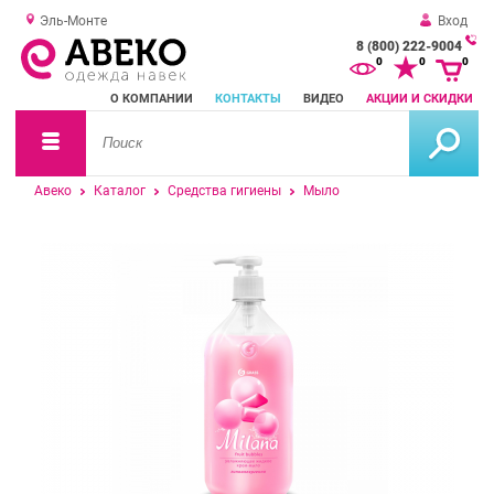
Эль-Монте
Вход
8 (800) 222-9004
За
0
0
0
о
О КОМПАНИИ
КОНТАКТЫ
ВИДЕО
АКЦИИ И СКИДКИ
зв
Авеко
Каталог
Средства гигиены
Мыло