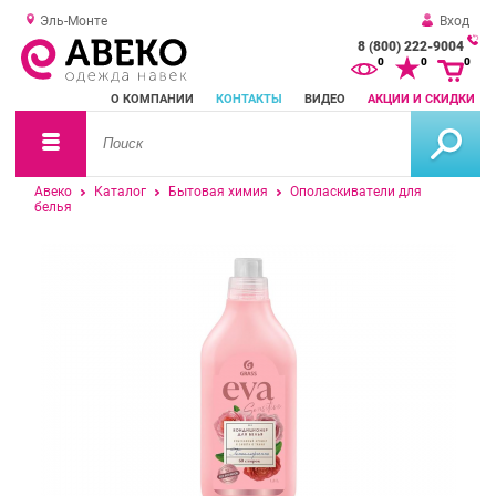
Эль-Монте
Вход
8 (800) 222-9004
За
0
0
0
о
О КОМПАНИИ
КОНТАКТЫ
ВИДЕО
АКЦИИ И СКИДКИ
зв
Авеко
Каталог
Бытовая химия
Ополаскиватели для
белья