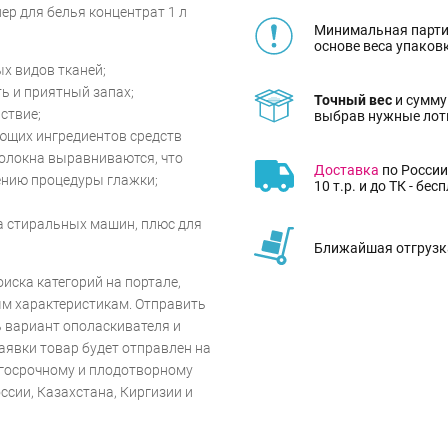
ер для белья концентрат 1 л
Минимальная парти
основе веса упаков
х видов тканей;
ь и приятный запах;
Точный вес
и сумму
ствие;
выбрав нужные лот
ующих ингредиентов средств
волокна выравниваются, что
Доставка
по России
ению процедуры глажки;
10 т.р. и до ТК - бес
а стиральных машин, плюс для
Ближайшая отгрузка
ска категорий на портале,
ым характеристикам. Отправить
ть вариант ополаскивателя и
аявки товар будет отправлен на
лгосрочному и плодотворному
ссии, Казахстана, Киргизии и