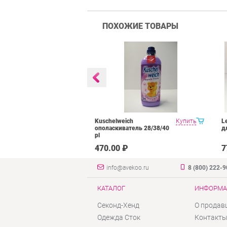
ПОХОЖИЕ ТОВАРЫ
атизатор в
Купить
Kuschelweich
Купить
L
2 wl
ополаскиватель 28/38/40
д
pl
₽
470.00 ₽
7
info@avekoo.ru
8 (800) 222-
КАТАЛОГ
ИНФОРМА
Секонд-Хенд
О продав
Одежда Сток
Контакт