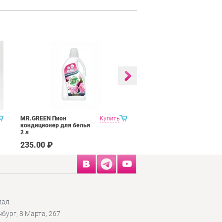
MR.GREEN Пион
Купить
MR.GREEN Орхидея
кондиционер для белья
кондиционер для белья
2 л
2 л
235.00 ₽
235.00 ₽
лад
нбург, 8 Марта, 267