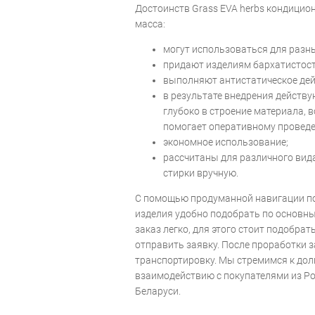
Достоинств Grass EVA herbs кондицион
масса:
могут использоваться для разны
придают изделиям бархатистост
выполняют антистатическое дей
в результате внедрения действ
глубоко в строение материала, 
помогает оперативному провед
экономное использование;
рассчитаны для различного вид
стирки вручную.
С помощью продуманной навигации пои
изделия удобно подобрать по основн
заказ легко, для этого стоит подобра
отправить заявку. После проработки з
транспортировку. Мы стремимся к до
взаимодействию с покупателями из Ро
Беларуси.