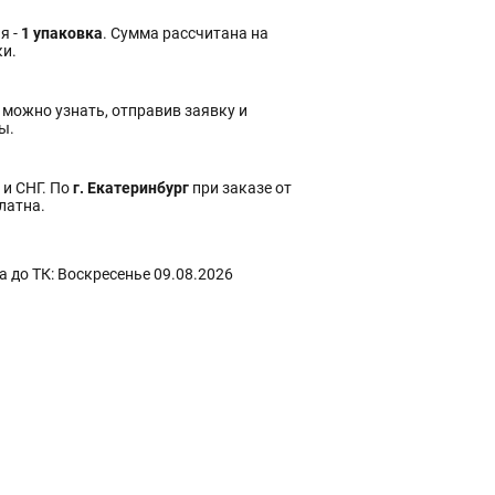
я -
1 упаковка
. Сумма рассчитана на
ки.
 можно узнать, отправив заявку и
ы.
 и СНГ. По
г. Екатеринбург
при заказе от
платна.
 до ТК: Воскресенье 09.08.2026