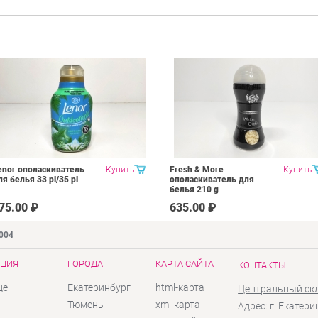
enor ополаскиватель
Купить
Fresh & More
Купить
ля белья 33 pl/35 pl
ополаскиватель для
белья 210 g
75.00 ₽
635.00 ₽
9004
ЦИЯ
ГОРОДА
КАРТА САЙТА
КОНТАКТЫ
це
Екатеринбург
html-карта
Центральный ск
ы
Тюмень
xml-карта
Адрес: г. Екатери