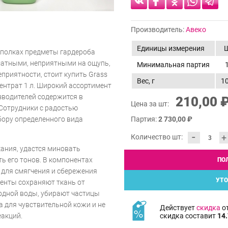
Производитель:
Авеко
Единицы измерения
 полках предметы гардероба
матными, неприятными на ощупь,
Минимальная партия
приятности, стоит купить Grass
Вес, г
1
ентрат 1 л. Широкий ассортимент
зводителей содержится в
210,00 
Цена за шт:
 Сотрудники с радостью
бору определенного вида
Партия:
2 730,00 ₽
-
+
Количество шт:
кания, удастся миновать
ь его тонов. В компонентах
ПО
 для смягчения и сбережения
УТО
енты сохраняют ткань от
одной воды, убирают частицы
а для чувствительной кожи и не
Действует
скидка
от
скидка составит
14.
еакций.