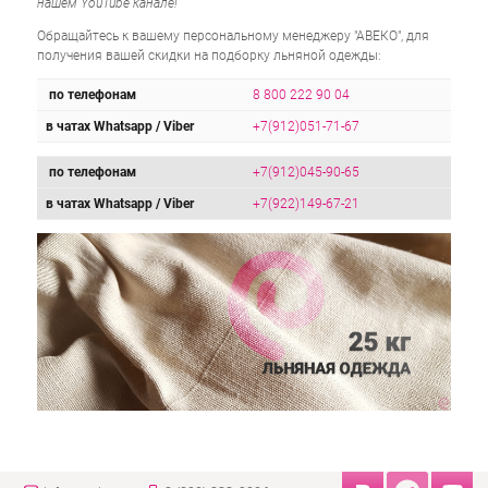
нашем YouTube канале!
Обращайтесь к вашему персональному менеджеру "АВЕКО", для
получения вашей скидки на подборку льняной одежды:
по телефонам
8 800 222 90 04
в чатах Whatsapp / Viber
+7(912)051-71-67
по телефонам
+7(912)045-90-65
в чатах Whatsapp / Viber
+7(922)149-67-21