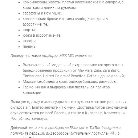
комбинезоны, халаты, платья классические и с декором, с
коротким и длинным рукавом;
сарафаны и ночнушки;
классические брюки и штаны свободного кроя в
ассортименте;
шорты;
юбки в ассортименте;
шарфы;
панамы.
Преимуществами подборки MSK MIX являются:
Выразительный модельный ряд, в составе которого в т.ч.
брендированная продукция от MaxMara, Zara, Zara Basic,
Timberland, United Colors of Benetton, Petite и др. компаний;
Модели свободного кроя, одежда больших размеров;
Гармоничная и выдержанная пастельная палитра
коллекции.
Льняную одежду и аксессуары мы отгружаем с оптово-розничных
складов в г. Екатеринбурге и Тюмени. Доставка лотов секонд-хенд
осуществляется по всей России, а также в Киргизию, Казахстан и
Республику Беларусь.
Добавляйтесь в наши сообщества ВКонтакте, TikTok, Instagram и
получайте первыми видеообзоры актуальных поступлений, на