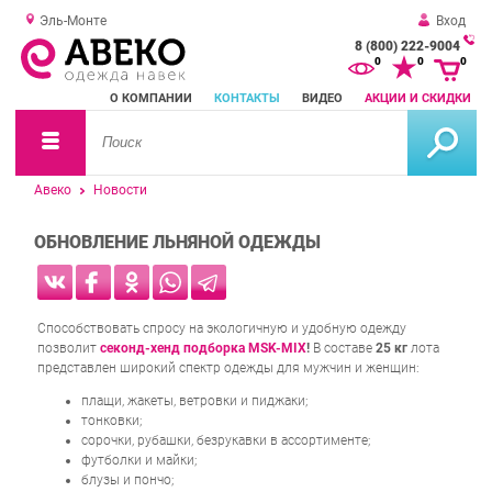
Эль-Монте
Вход
8 (800) 222-9004
За
0
0
0
о
О КОМПАНИИ
КОНТАКТЫ
ВИДЕО
АКЦИИ И СКИДКИ
зв
Авеко
Новости
ОБНОВЛЕНИЕ ЛЬНЯНОЙ ОДЕЖДЫ
Способствовать спросу на экологичную и удобную одежду
позволит
секонд-хенд подборка MSK-MIX
!
В составе
25 кг
лота
представлен широкий спектр одежды для мужчин и женщин:
плащи, жакеты, ветровки и пиджаки;
тонковки;
сорочки, рубашки, безрукавки в ассортименте;
футболки и майки;
блузы и пончо;