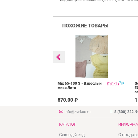
ПОХОЖИЕ ТОВАРЫ
Горнолыжная,
Купить
Mix 65-100 S - Взрослый
Купить
G
ежда, куртки,
микс Лето
E
тра+Крем
о
₽
870.00 ₽
1
info@avekoo.ru
8 (800) 222-
КАТАЛОГ
ИНФОРМА
Секонд-Хенд
О продав