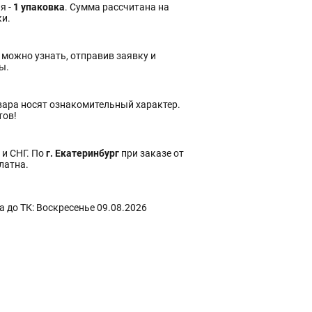
я -
1 упаковка
. Сумма рассчитана на
ки.
 можно узнать, отправив заявку и
ы.
вара носят ознакомительный характер.
тов!
 и СНГ. По
г. Екатеринбург
при заказе от
платна.
 до ТК: Воскресенье 09.08.2026