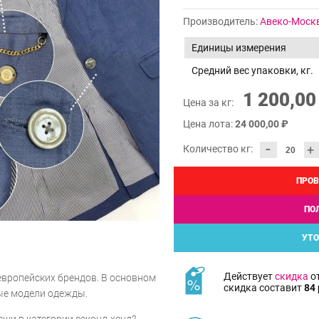
Производитель:
Авеко-Моск
Единицы измерения
Средний вес упаковки, кг.
1 200,00
Цена за кг:
Цена лота:
24 000,00 ₽
-
+
Количество кг:
ПРОВ
ПО
УТО
Действует
скидка
от
европейских брендов. В основном
скидка составит
84 
ые модели одежды.
щи в категории секонд-хенд?