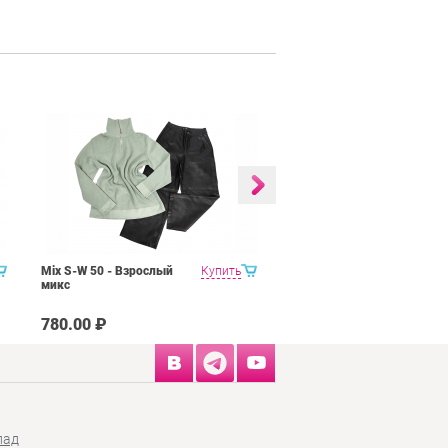
Mix S-W 50 - Взрослый
Купить
MIX MSK Шубы,
микс
дубленки, натуральный
мех Крем
780.00 ₽
950.00 ₽
лад