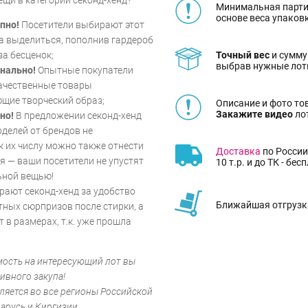
Минимальная парти
основе веса упаков
пно!
Посетители выбирают этот
а выделиться, пополнив гардероб
Точный вес
и сумму
а бесценок;
выбрав нужные лот
нально!
Опытные покупатели
качественные товары
щие творческий образ;
Описание и фото то
Закажите видео
ло
но!
В предложении секонд-хенд
делей от брендов не
к их числу можно также отнести
Доставка
по России
 — ваши посетители не упустят
10 т.р. и до ТК - бес
ьной вещью!
ают секонд-хенд за удобство
Ближайшая отгрузка
тных сюрпризов после стирки, а
т в размерах, т.к. уже прошла
мость на интересующий лот вы
ивного закупа!
ляется во все регионы Российской
арусь и Киргизии.