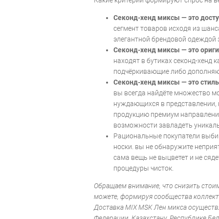
Секонд-хенд миксы — это досту
сегмент товаров исходя из шанс
элегантной брендовой одеждой з
Секонд-хенд миксы — это ориги
находят в бутиках секонд-хенд 
подчёркивающие либо дополняю
Секонд-хенд миксы — это стиль
вы всегда найдёте множество мо
нуждающихся в представлении, 
продукцию премиум направления
возможности завладеть уникал
Рациональные покупатели выбир
носки. вы не обнаружите неприя
сама вещь не выцветет и не сяде
процедуры чисток.
Обращаем внимание, что снизить стои
можете, формируя сообщества коллект
Доставка MIX MSK Лен микса осуществ
Федерации, Казахстану, Республике Бел