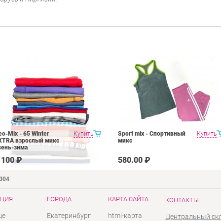
eo-Mix - 65 Winter
Купить
Sport mix - Спортивный
Купить
XTRA взрослый микс
микс
сень-зима
 100 ₽
580.00 ₽
9004
ЦИЯ
ГОРОДА
КАРТА САЙТА
КОНТАКТЫ
це
Екатеринбург
html-карта
Центральный ск