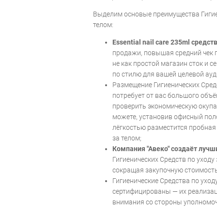
Выделим основые преимущества Гигиен
телом:
Essential nail care 235ml средст
продажи, повышая средний чек 
не как простой магазин сток и с
по стилю для вашей целевой ауд
Размещение Гигиенических Средс
потребует от вас большого объё
проверить экономическую окупа
можете, установив офисный пол
лёгкостью разместится пробная 
за телом;
Компания "Авеко" создаёт лучш
Гигиенических Средств по уходу
сокращая закупочную стоимость
Гигиенические Средства по ухо
сертифицированы — их реализац
внимания со стороны уполномо