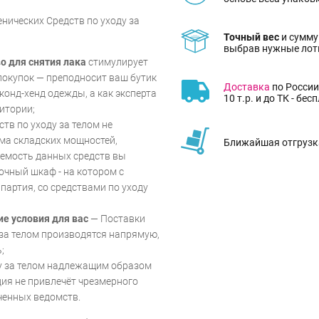
ических Средств по уходу за
Точный вес
и сумму
выбрав нужные лот
во для снятия лака
стимулирует
покупок — преподносит ваш бутик
Доставка
по России
еконд-хенд одежды, а как эксперта
10 т.р. и до ТК - бес
итории;
тв по уходу за телом не
ма складских мощностей,
Ближайшая отгрузка
емость данных средств вы
очный шкаф - на котором с
партия, со средствами по уходу
ие условия для вас
— Поставки
 за телом производятся напрямую,
;
ду за телом надлежащим образом
ия не привлечёт чрезмерного
ченных ведомств.