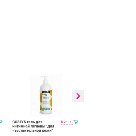
COSLYS гель для
Купить
Tiger Balm Red/White
интимной гигиены "Для
ointment красный, белый
чувствительной кожи"
тигровый бальзам 19,4 гр
500 мл