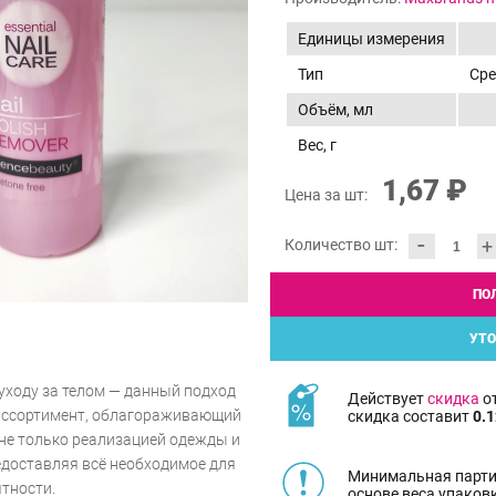
Единицы измерения
Тип
Сре
Объём, мл
Вес, г
1,67 ₽
Цена за шт:
-
+
Количество шт:
ПО
УТО
уходу за телом — данный подход
Действует
скидка
от
ассортимент, облагораживающий
скидка составит
0.1
 не только реализацией одежды и
редоставляя всё необходимое для
Минимальная парти
ятности.
основе веса упаков