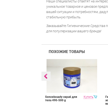
Наши специалисты ответят на интере
уникальное товарное и ценовое предл
вашей ситуации и потребностям, даду
стабильную прибыль.
Заказывайте Гигиенические Средства п
для популяризации вашего бренда!
ПОХОЖИЕ ТОВАРЫ
wder Five
Купить
Sencebeauty скраб для
Купить
Г
айский
тела 490-500 g
а
а основе трав
м
год 25 гр