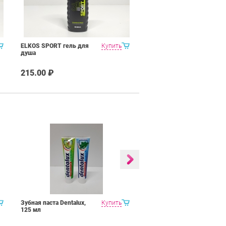
ELKOS SPORT гель для
Купить
душа
215.00 ₽
Зубная паста Dentalux,
Купить
LOGODENT детский
125 мл
зубной гель "Мята"