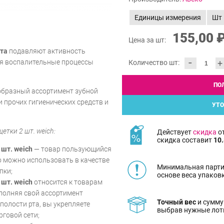
Единицы измерения
Шт
155,00 
Цена за шт:
рта
подавляют активность
-
ая воспалительные процессы
+
Количество шт:
ПО
образный ассортимент зубной
 прочих гигиенических средств и
УТО
тки 2 шт. weich:
Действует
скидка
от
скидка составит
10.
шт. weich
— товар пользующийся
го можно использовать в качестве
Минимальная парти
пки;
основе веса упаков
шт. weich
относится к товарам
ополняя свой ассортимент
Точный вес
и сумму
полости рта, вы укрепляете
выбрав нужные лот
говой сети;