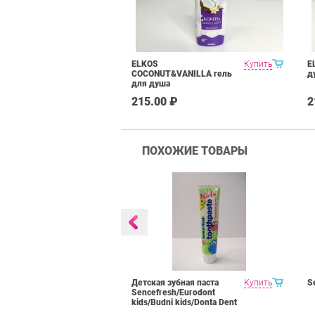
ELKOS
Купить
E
COCONUT&VANILLA гель
д
для душа
215.00 ₽
2
ПОХОЖИЕ ТОВАРЫ
тская зубная
Купить
Детская зубная паста
Купить
S
бника" 50 мл
Sencefresh/Eurodont
kids/Budni kids/Donta Dent
125/100ml