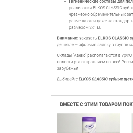
Гигиенические составы для пол
реализация ELKOS CLASSIC зубны
чрезмерно обременительных зат
размещаются даже на стандартн
размером 2х1 м.
Внимание:
заказать
ELKOS CLASSIC з
дешевле — оформив заявку в группе ко
Склады "Авеко" располагаются в УрФО.
полости рта отправляем по всей Росси
зарубежья.
Выбирайте
ELKOS CLASSIC зубные щетк
ВМЕСТЕ С ЭТИМ ТОВАРОМ ПО