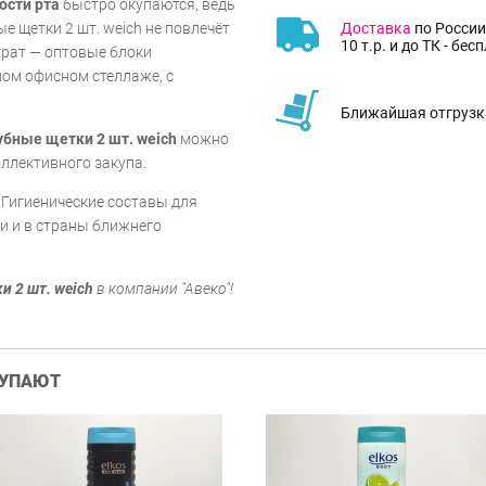
ости рта
быстро окупаются, ведь
Доставка
по России
е щетки 2 шт. weich не повлечёт
10 т.р. и до ТК - бес
рат — оптовые блоки
ом офисном стеллаже, с
Ближайшая отгрузка
убные щетки 2 шт. weich
можно
ллективного закупа.
 Гигиенические составы для
и и в страны ближнего
и 2 шт. weich
в компании "Авеко"!
КУПАЮТ