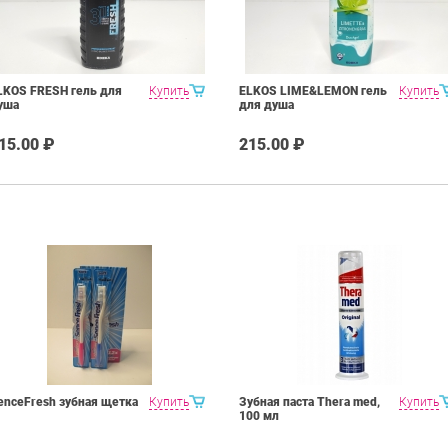
LKOS FRESH гель для
Купить
ELKOS LIME&LEMON гель
Купить
уша
для душа
15.00 ₽
215.00 ₽
enceFresh зубная щетка
Купить
Зубная паста Thera med,
Купить
100 мл