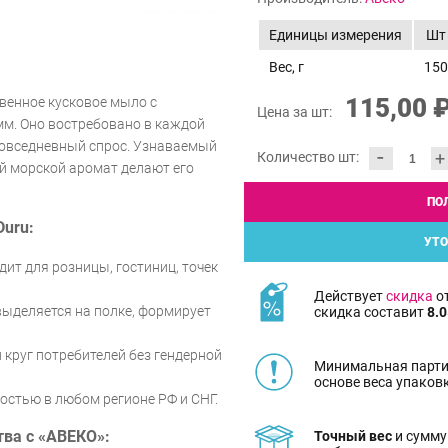
Единицы измерения
Шт
Вес, г
150
115,00 
твенное кусковое мыло с
Цена за шт:
мм. Оно востребовано в каждой
повседневный спрос. Узнаваемый
-
+
Количество шт:
ый морской аромат делают его
ПО
uru:
УТО
ит для розницы, гостиниц, точек
Действует
скидка
от
выделяется на полке, формирует
скидка составит
8.0
круг потребителей без гендерной
Минимальная парти
основе веса упаков
остью в любом регионе РФ и СНГ.
ва с «АВЕКО»:
Точный вес
и сумму