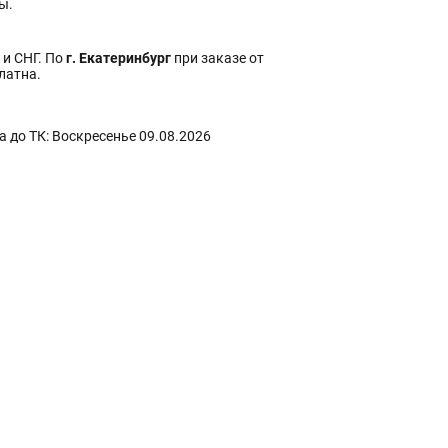
ы.
 и СНГ. По
г. Екатеринбург
при заказе от
платна.
 до ТК: Воскресенье 09.08.2026