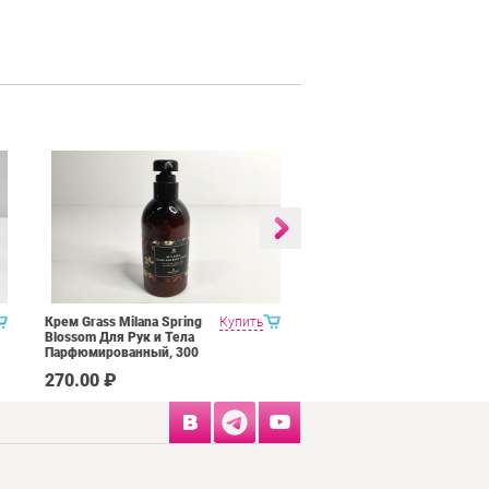
Крем Grass Milana Spring
Купить
Мыло-Крем Grass Milana
Blossom Для Рук и Тела
Amber&Black Vetiver
Парфюмированный, 300
Парфюмированное, 300
мл
мл
270.00 ₽
225.00 ₽