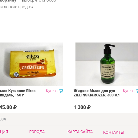
 корзину
— выберите способ
и лёгких продаж!
ыло Кусковое Elkos
Купить
Жидкое Мыло для рук
Купить
индаль, 150 г
ZIELINSKI&ROZEN, 300 мл
45.00 ₽
1 300 ₽
9004
ЦИЯ
ГОРОДА
КАРТА САЙТА
КОНТАКТЫ