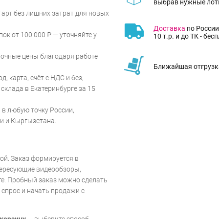
выбрав нужные лот
тарт без лишних затрат для новых
Доставка
по России
ок от 100 000 ₽ — уточняйте у
10 т.р. и до ТК - бес
почные цены благодаря работе
Ближайшая отгрузка
, карта, счёт с НДС и без;
склада в Екатеринбурге за 15
 в любую точку России,
и и Кыргызстана.
ой. Заказ формируется в
тересующие видеообзоры,
те. Пробный заказ можно сделать
 спрос и начать продажи с