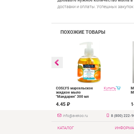
Добавьте нужное количество мыла в
доставки и оплаты. Успешных закупок 
ПОХОЖИЕ ТОВАРЫ
рем-мыло
Купить
COSLYS марсельское
Купить
М
щее,
жидкое мыло
М
ованное для
"Мандарин" 300 мл
ртименте 500
₽
4.45 ₽
1
info@avekoo.ru
8 (800) 222-
КАТАЛОГ
ИНФОРМА