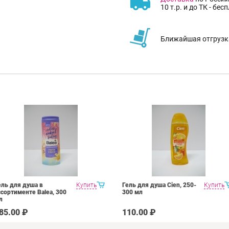
10 т.р. и до ТК - бес
Ближайшая отгрузка
ель для душа в
Купить
Гель для душа Cien, 250-
Купить
ссортименте Balea, 300
300 мл
л
85.00 ₽
110.00 ₽