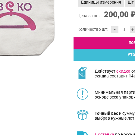
Единицы измерения
Шт
200,00 
Цена за шт:
-
+
Количество шт:
ПО
УТО
Действует
скидка
от
скидка составит
14 
Минимальная парти
основе веса упаков
Точный вес
и сумму
выбрав нужные лот
Доставка
по России