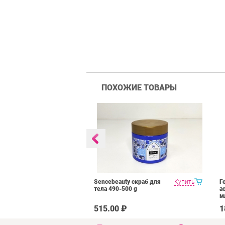
ПОХОЖИЕ ТОВАРЫ
wder Five
Купить
Sencebeauty скраб для
Купить
Г
айский
тела 490-500 g
а
а основе трав
м
год 25 гр
₽
515.00 ₽
1