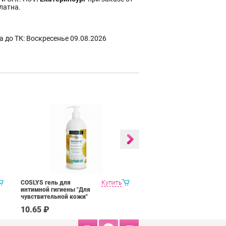
платна.
 до ТК: Воскресенье 09.08.2026
COSLYS гель для
Купить
Tiger Balm Red/White
интимной гигиены "Для
ointment красный, белый
чувствительной кожи"
тигровый бальзам 19,4 гр
500 мл
10.65 ₽
370.00 ₽