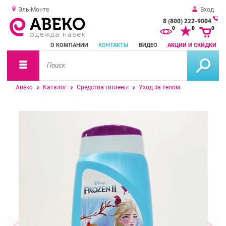
Эль-Монте
Вход
8 (800) 222-9004
За
0
0
0
о
О КОМПАНИИ
КОНТАКТЫ
ВИДЕО
АКЦИИ И СКИДКИ
зв
Авеко
Каталог
Средства гигиены
Уход за телом