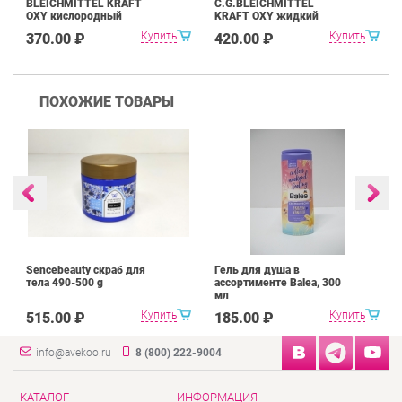
BLEICHMITTEL KRAFT
C.G.BLEICHMITTEL
OXY кислородный
KRAFT OXY жидкий
отбеливатель 750 г
отбеливатель 1500 мл
Купить
Купить
370.00 ₽
420.00 ₽
ПОХОЖИЕ ТОВАРЫ
Sencebeauty скраб для
Гель для душа в
тела 490-500 g
ассортименте Balea, 300
мл
Купить
Купить
515.00 ₽
185.00 ₽
info@avekoo.ru
8 (800) 222-9004
КАТАЛОГ
ИНФОРМАЦИЯ