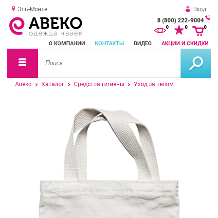
Эль-Монте
Вход
8 (800) 222-9004
За
0
0
0
о
О КОМПАНИИ
КОНТАКТЫ
ВИДЕО
АКЦИИ И СКИДКИ
зв
Авеко
Каталог
Средства гигиены
Уход за телом