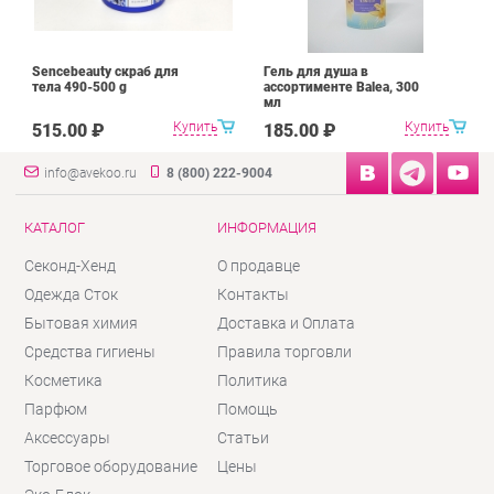
Sencebeauty скраб для
Гель для душа в
тела 490-500 g
ассортименте Balea, 300
мл
Купить
Купить
515.00 ₽
185.00 ₽
info@avekoo.ru
8 (800) 222-9004
КАТАЛОГ
ИНФОРМАЦИЯ
Секонд-Хенд
О продавце
Одежда Сток
Контакты
Бытовая химия
Доставка и Оплата
Средства гигиены
Правила торговли
Косметика
Политика
Парфюм
Помощь
Аксессуары
Статьи
Торговое оборудование
Цены