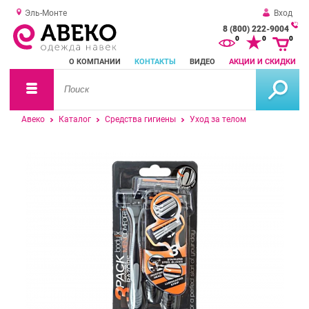
Эль-Монте
Вход
8 (800) 222-9004
За
0
0
0
о
О КОМПАНИИ
КОНТАКТЫ
ВИДЕО
АКЦИИ И СКИДКИ
зв
Авеко
Каталог
Средства гигиены
Уход за телом