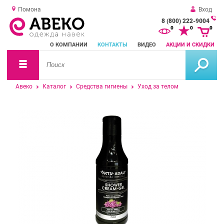
Помона
Вход
8 (800) 222-9004
За
0
0
0
о
О КОМПАНИИ
КОНТАКТЫ
ВИДЕО
АКЦИИ И СКИДКИ
зв
Авеко
Каталог
Средства гигиены
Уход за телом