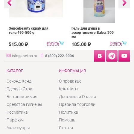
Sencebeauty скраб для
Гель для душа в
тела 490-500 g
ассортименте Balea, 300
мл
Купить
Купить
515.00 ₽
185.00 ₽
info@avekoo.ru
8 (800) 222-9004
КАТАЛОГ
ИНФОРМАЦИЯ
Секонд-Хенд
О продавце
Одежда Сток
Контакты
Бытовая химия
Доставка и Оплата
Средства гигиены
Правила торговли
Косметика
Политика
Парфюм
Помощь
Аксессуары
Статьи