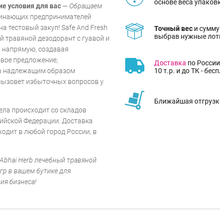
основе веса упаков
ие условия для вас
—
Обращаем
ачинающих предпринимателей
а тестовый закуп! Safe And Fresh
Точный вес
и сумму
выбрав нужные лот
ный травяной дезодорант с гуавой и
я напрямую, создавая
вое предложение;
Доставка
по России
10 т.р. и до ТК - бес
ла надлежащим образом
вызовет избыточных вопросов у
Ближайшая отгрузка
ела происходит со складов
ийской Федерации. Доставка
ходит в любой город России, в
т Abhai Herb лечебный травяной
гр в вашем бутике для
ия бизнеса!