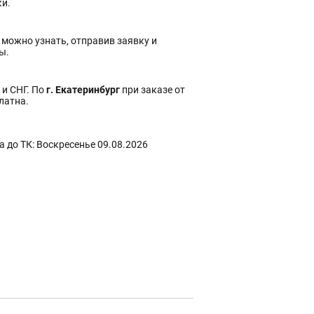
ки.
 можно узнать, отправив заявку и
ы.
 и СНГ. По
г. Екатеринбург
при заказе от
платна.
 до ТК: Воскресенье 09.08.2026