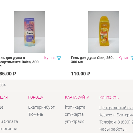
ель для душа в
Купить
Гель для душа Cien, 250-
Купить
ссортименте Balea, 300
300 мл
л
85.00 ₽
110.00 ₽
9004
ЦИЯ
ГОРОДА
КАРТА САЙТА
КОНТАКТЫ
це
Екатеринбург
html-карта
Центральный ск
ы
Тюмень
xml-карта
Адрес: г. Екатери
 и Оплата
yml-прайс
Телефон: 8 (800)
торговли
Часы работы: