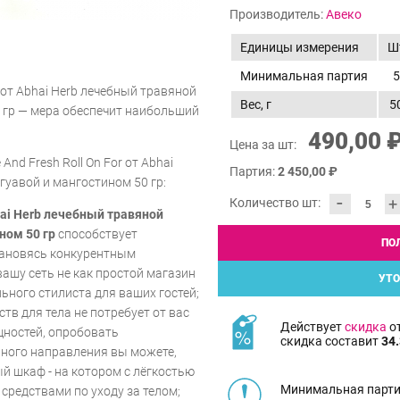
Производитель:
Авеко
Единицы измерения
Ш
Минимальная партия
5
r от Abhai Herb лечебный травяной
Вес, г
5
0 гр — мера обеспечит наибольший
490,00 
Цена за шт:
nd Fresh Roll On For от Abhai
Партия:
2 450,00 ₽
гуавой и мангостином 50 гр:
-
+
Количество шт:
bhai Herb лечебный травяной
ном 50 гр
способствует
ПО
тановясь конкурентным
ашу сеть не как простой магазин
УТО
льного стилиста для ваших гостей;
тв для тела не потребует от вас
Действует
скидка
от
ностей, опробовать
скидка составит
34.
ного направления вы можете,
й шкаф - на котором с лёгкостью
Минимальная парти
 средствами по уходу за телом;