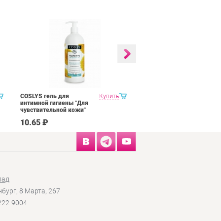
COSLYS гель для
Купить
Tiger Balm Red/White
интимной гигиены "Для
ointment красный, белый
чувствительной кожи"
тигровый бальзам 19,4 гр
500 мл
10.65 ₽
370.00 ₽
лад
нбург, 8 Марта, 267
 222-9004