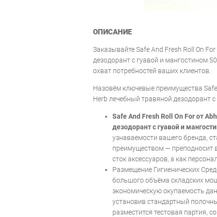
ОПИСАНИЕ
Заказывайте Safe And Fresh Roll On Fo
дезодорант с гуавой и мангостином 5
охват потребностей ваших клиентов.
Назовём ключевые преимущества Safe A
Herb лечебный травяной дезодорант с 
Safe And Fresh Roll On For от A
дезодорант с гуавой и мангости
узнаваемости вашего бренда, с
преимуществом — преподносит в
сток аксессуаров, а как персона
Размещение Гигиенических Средс
большого объёма складских мощ
экономическую окупаемость дан
установив стандартный полочны
разместится тестовая партия, со