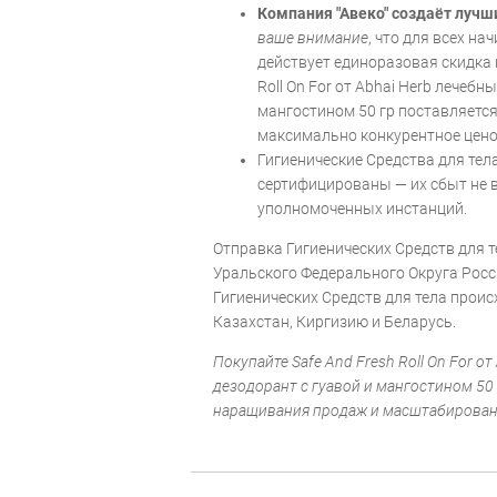
Компания "Авеко" создаёт лучш
ваше внимание
, что для всех н
действует единоразовая скидка н
Roll On For от Abhai Herb лечеб
мангостином 50 гр поставляетс
максимально конкурентное цено
Гигиенические Средства для те
сертифицированы — их сбыт не 
уполномоченных инстанций.
Отправка Гигиенических Средств для т
Уральского Федерального Округа Росс
Гигиенических Средств для тела проис
Казахстан, Киргизию и Беларусь.
Покупайте Safe And Fresh Roll On For о
дезодорант с гуавой и мангостином 50 
наращивания продаж и масштабирован