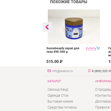
ПОХОЖИЕ ТОВАРЫ
wder Five
Купить
Sencebeauty скраб для
Купить
Г
айский
тела 490-500 g
а
а основе трав
м
год 25 гр
₽
515.00 ₽
1
info@avekoo.ru
8 (800) 222-
КАТАЛОГ
ИНФОРМА
Секонд-Хенд
О продав
Одежда Сток
Контакт
Бытовая химия
Доставка
Средства гигиены
Правила 