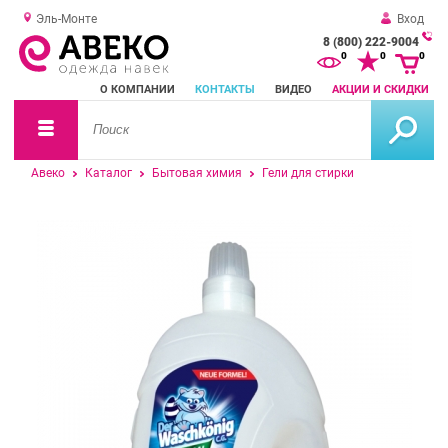
Эль-Монте
Вход
8 (800) 222-9004
За
0
0
0
о
О КОМПАНИИ
КОНТАКТЫ
ВИДЕО
АКЦИИ И СКИДКИ
зв
Авеко
Каталог
Бытовая химия
Гели для стирки