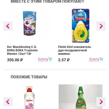
ВМЕСТЕ С ЭТИМ ТОВАРОМ ПОКУПАЮТ
Der Waschkoning C.G.
Finish 60st освежитель
BORA BORA Tropische
ддя посудомоечной
Blumen 12шт*18г
машины
капсулы для стирки
Купить
Купить
350.00 ₽
2.57 ₽
цветного белья
ПОХОЖИЕ ТОВАРЫ