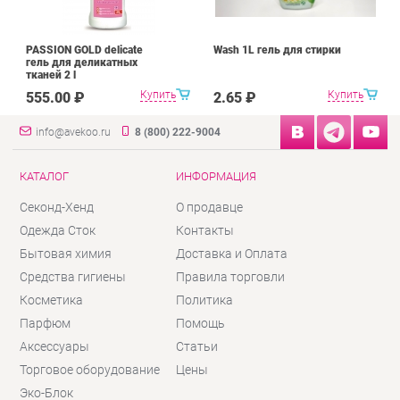
PASSION GOLD delicate
Wash 1L гель для стирки
гель для деликатных
тканей 2 l
Купить
Купить
555.00 ₽
2.65 ₽
info@avekoo.ru
8 (800) 222-9004
КАТАЛОГ
ИНФОРМАЦИЯ
Секонд-Хенд
О продавце
Одежда Сток
Контакты
Бытовая химия
Доставка и Оплата
Средства гигиены
Правила торговли
Косметика
Политика
Парфюм
Помощь
Аксессуары
Статьи
Торговое оборудование
Цены
Эко-Блок