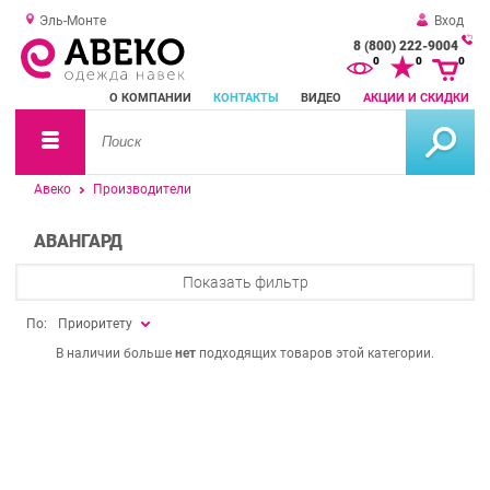
Эль-Монте
Вход
8 (800) 222-9004
За
0
0
0
о
О КОМПАНИИ
КОНТАКТЫ
ВИДЕО
АКЦИИ И СКИДКИ
зв
Авеко
Производители
АВАНГАРД
Показать фильтр
По:
Приоритету
В наличии больше
нет
подходящих товаров этой категории.