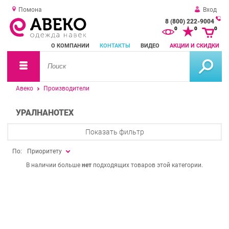
Помона
Вход
8 (800) 222-9004
За
0
0
0
о
О КОМПАНИИ
КОНТАКТЫ
ВИДЕО
АКЦИИ И СКИДКИ
зв
Авеко
Производители
УРАЛНАНОТЕХ
Показать фильтр
По:
Приоритету
В наличии больше
нет
подходящих товаров этой категории.