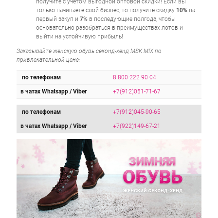
получите с учётом выгодной оптовой скидки! Если вы
только начинаете свой бизнес, то получите скидку
10%
на
первый закуп и
7%
в последующие полгода, чтобы
основательно разобраться в преимуществах лотов и
выйти на устойчивую прибыль!
Заказывайте женскую обувь секонд-хенд MSK MIX по
привлекательной цене:
по телефонам
8 800 222 90 04
в чатах Whatsapp / Viber
+7(912)051-71-67
по телефонам
+7(912)045-90-65
в чатах Whatsapp / Viber
+7(922)149-67-21