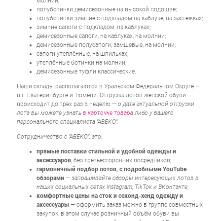
молнии;
полуботинки демисезонные на высокой подошве;
полуботинки зимние с подкладом на каблуке, на застёжках;
зимние сапоги с подкладом, на каблуках;
демисезонные сапоги, на каблуках, на молнии;
демисезонные полусапоги, замшевые, на молнии;
сапоги утеплённые, на шпильках;
утеплённые ботинки на молнии;
демисезонные туфли классические.
Наши склады располагаются в Уральском Федеральном Округе —
в г. Екатеринбурге и Тюмени. Отгрузка лотов женской обуви
происходит до трёх раз в неделю —
о дате актуальной отгрузки
лота вы можете узнать
в карточке товара
либо у вашего
персонального специалиста "АВЕКО".
Сотрудничество с "АВЕКО", это:
прямые поставки стильной и удобной одежды и
аксессуаров
, без третьесторонних посредников;
гармоничный подбор лотов, с подробными YouTube
обзорами
—
запрашивайте обзоры интересующих лотов в
наших социальных сетях Instagram, TikTok и ВКонтакте
;
комфортные цены на сток и секонд-хенд одежду и
аксессуары
— оформить заказ можно в группе совместных
закупок, в этом случае розничный объём обуви вы