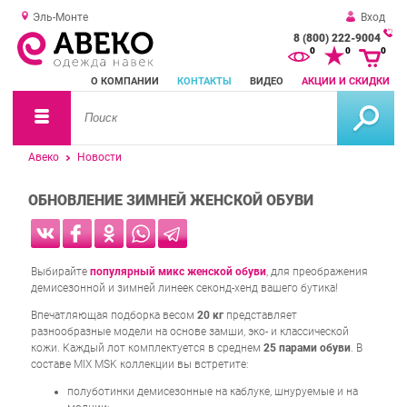
Эль-Монте
Вход
8 (800) 222-9004
За
0
0
0
о
О КОМПАНИИ
КОНТАКТЫ
ВИДЕО
АКЦИИ И СКИДКИ
зв
Авеко
Новости
ОБНОВЛЕНИЕ ЗИМНЕЙ ЖЕНСКОЙ ОБУВИ
Выбирайте
популярный микс женской обуви
, для преображения
демисезонной и зимней линеек секонд-хенд вашего бутика!
Впечатляющая подборка весом
20 кг
представляет
разнообразные модели на основе замши, эко- и классической
кожи. Каждый лот комплектуется в среднем
25 парами обуви
. В
составе MIX MSK коллекции вы встретите:
полуботинки демисезонные на каблуке, шнуруемые и на