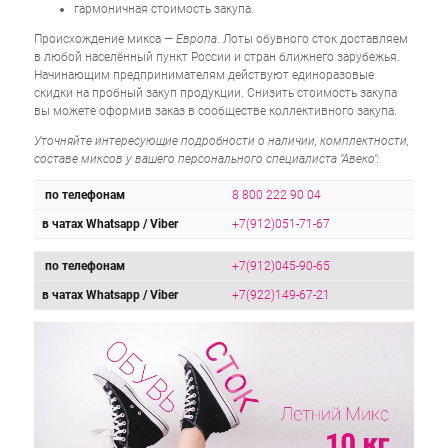
гармоничная стоимость закупа.
Происхождение микса —
Европа
. Лоты обувного сток доставляем
в любой населённый пункт России и стран ближнего зарубежья.
Начинающим предпринимателям действуют единоразовые
скидки на пробный закуп продукции. Снизить стоимость закупа
вы можете оформив заказ в сообществе коллективного закупа.
Уточняйте интересующие подробности о наличии, комплектности,
составе миксов у вашего персонального специалиста "Авеко":
по телефонам
8 800 222 90 04
в чатах Whatsapp / Viber
+7(912)051-71-67
по телефонам
+7(912)045-90-65
в чатах Whatsapp / Viber
+7(922)149-67-21