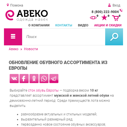
Помона
Вход
8 (800) 222-9004
За
0
0
0
о
О КОМПАНИИ
КОНТАКТЫ
ВИДЕО
АКЦИИ И СКИДКИ
зв
Авеко
Новости
ОБНОВЛЕНИЕ ОБУВНОГО АССОРТИМЕНТА ИЗ
ЕВРОПЫ
Выбирайте
сток обувь Европы
— подборка весом
10 кг
представляет ассортимент
мужской и женской летней обуви
на
демисезонно-летний период
. Среди преимуществ лота можно
выделить:
разнообразие актуальных и стильных моделей;
выразительный размерный ряд;
первозданно новое состояние обувных аксессуаров;