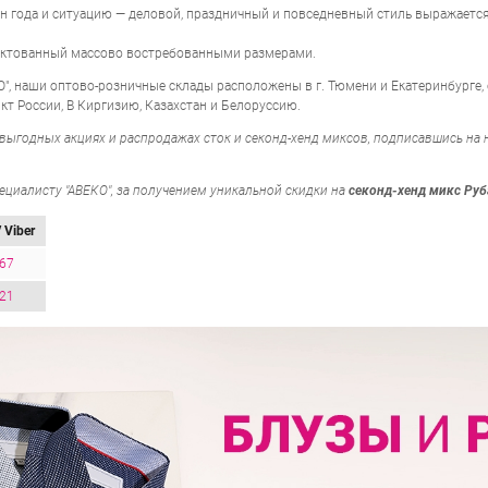
н года и ситуацию — деловой, праздничный и повседневный стиль выражаетс
ектованный массово востребованными размерами.
О", наши оптово-розничные склады расположены в г. Тюмени и Екатеринбурге,
т России, В Киргизию, Казахстан и Белоруссию.
выгодных акциях и распродажах сток и секонд-хенд миксов, подписавшись на на
циалисту "АВЕКО", за получением уникальной скидки на
секонд-хенд микс Руб
 Viber
-67
-21