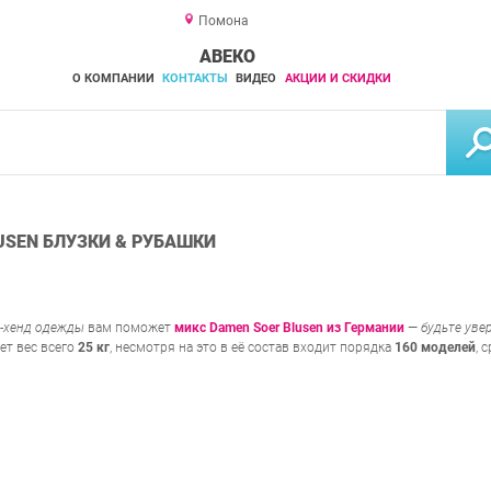
Помона
АВЕКО
О КОМПАНИИ
КОНТАКТЫ
ВИДЕО
АКЦИИ И СКИДКИ
USEN БЛУЗКИ & РУБАШКИ
-хенд одежды
вам поможет
микс Damen Soer Blusen из Германии
—
будьте уве
ет вес всего
25 кг
, несмотря на это в её состав входит порядка
160 моделей
, 