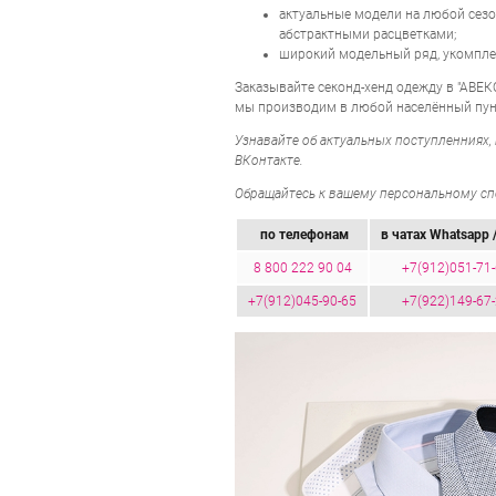
актуальные модели на любой сезо
абстрактными расцветками;
широкий модельный ряд, укомпл
Заказывайте секонд-хенд одежду в "АВЕК
мы производим в любой населённый пунк
Узнавайте об актуальных поступленниях, 
ВКонтакте.
Обращайтесь к вашему персональному спе
по телефонам
в чатах Whatsapp /
8 800 222 90 04
+7(912)051-71
+7(912)045-90-65
+7(922)149-67