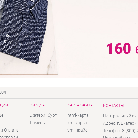
9004
ЦИЯ
ГОРОДА
КАРТА САЙТА
КОНТАКТЫ
це
Екатеринбург
html-карта
Центральный ск
ы
Тюмень
xml-карта
Адрес: г. Екатери
 и Оплата
yml-прайс
Телефон: 8 (800)
торговли