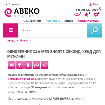
Помона
Вход
8 (800) 222-9004
За
0
0
0
о
О КОМПАНИИ
КОНТАКТЫ
ВИДЕО
АКЦИИ И СКИДКИ
зв
Авеко
Новости
ОБНОВЛЕНИЕ C&A MEN SHORTS СЕКОНД-ХЕНД ДЛЯ
МУЖЧИН
Обратите внимание на обновление линейки секонд-хенд
—
немецкий лот от C&A
откроет выбор стильных моделей мужских
шорт и боксеров по привлекательной цене. Подборка весом
16 кг
вбирает порядка
39 моделей
шорт, в повседневном, пляжном и
спортивном дизайне.
Преимуществами коллекции
C&A MEN SHORTS
являются: