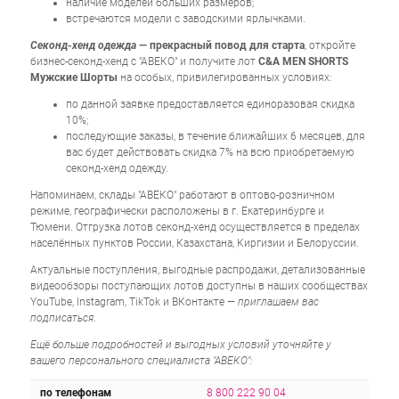
наличие моделей больших размеров;
встречаются модели с заводскими ярлычками.
Секонд-хенд одежда
— прекрасный повод для старта
, откройте
бизнес-секонд-хенд с "АВЕКО" и получите лот
C&A MEN SHORTS
Мужские Шорты
на особых, привилегированных условиях:
по данной заявке предоставляется единоразовая скидка
10%;
последующие заказы, в течение ближайших 6 месяцев, для
вас будет действовать скидка 7% на всю приобретаемую
секонд-хенд одежду.
Напоминаем, склады "АВЕКО" работают в оптово-розничном
режиме, географически расположены в г. Екатеринбурге и
Тюмени. Отгрузка лотов секонд-хенд осуществляется в пределах
населённых пунктов России, Казахстана, Киргизии и Белоруссии.
Актуальные поступления, выгодные распродажи, детализованные
видеообзоры поступающих лотов доступны в наших сообществах
YouTube, Instagram, TikTok и ВКонтакте —
приглашаем вас
подписаться
.
Ещё больше подробностей и выгодных условий уточняйте у
вашего персонального специалиста "АВЕКО":
по телефонам
8 800 222 90 04