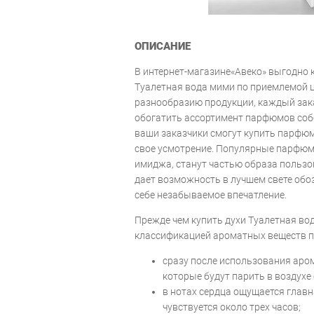
ОПИСАНИЕ
В интернет-магазине«Авеко» выгодно 
Туалетная вода мими по приемлемой 
разнообразию продукции, каждый зак
обогатить ассортимент парфюмов собс
ваши заказчики смогут купить парфю
свое усмотрение. Популярные парфю
имиджа, станут частью образа польз
дает возможность в лучшем свете обо
себе незабываемое впечатление.
Прежде чем купить духи Туалетная вод
классификацией ароматных веществ по
сразу после использования аро
которые будут парить в воздухе 
в нотах сердца ощущается главн
чувствуется около трех часов;