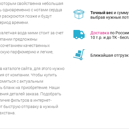
 которым свойственна небольшая
ь одновременно с нотами сердца
Точный вес
и сумму
 раскроются позже и будут
выбрав нужные лот
ериод времени.
Доставка
по России
уалетная вода мими стоит за счет
10 т.р. и до ТК - бес
омпании предложены
сочетанием качественных
жскую парфюмерию и легкие,
Ближайшая отгрузка
 каталоге сайта, для этого нужно
ия от компании. Чтобы купить
омиться с актуальным
ь бланк на приобретение. Наши
ения деталей заказа. Подобрать
ичие фильтров в интернет-
ют быструю отправку в нужный
ахстана.