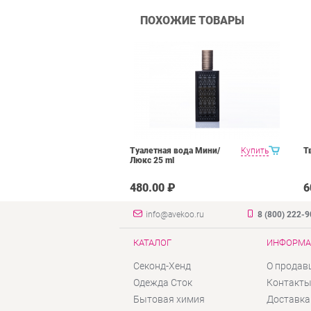
ПОХОЖИЕ ТОВАРЫ
Туалетная вода Мини/
Купить
Т
Люкс 25 ml
480.00 ₽
6
info@avekoo.ru
8 (800) 222-
КАТАЛОГ
ИНФОРМА
Секонд-Хенд
О продав
Одежда Сток
Контакт
Бытовая химия
Доставка