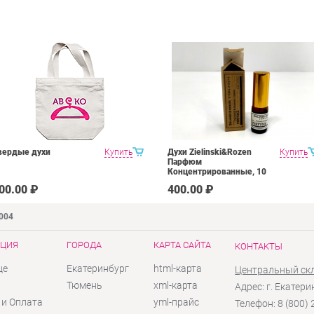
вердые духи
Купить
Духи Zielinski&Rozen
Купить
Парфюм
Концентрированные, 10
мл
00.00 ₽
400.00 ₽
9004
ЦИЯ
ГОРОДА
КАРТА САЙТА
КОНТАКТЫ
це
Екатеринбург
html-карта
Центральный ск
ы
Тюмень
xml-карта
Адрес: г. Екатери
 и Оплата
yml-прайс
Телефон: 8 (800)