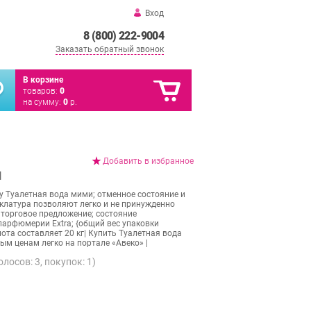
Вход
8 (800) 222-9004
Заказать обратный звонок
В корзине
товаров:
0
на сумму:
0
р.
Добавить в избранное
И
у Туалетная вода мими; отменное состояние и
латура позволяют легко и не принужденно
торговое предложение; состояние
парфюмерии Extra; {общий вес упаковки
 лота составляет 20 кг| Купить Туалетная вода
ым ценам легко на портале «Авеко» |
голосов:
3
, покупок:
1
)