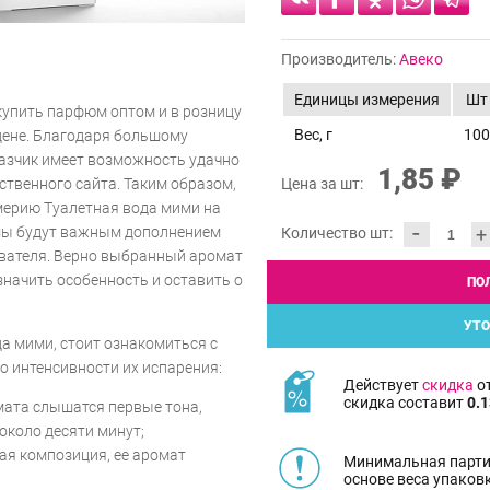
Производитель:
Авеко
Единицы измерения
Шт
купить парфюм оптом и в розницу
Вес, г
100
цене. Благодаря большому
азчик имеет возможность удачно
1,85 ₽
твенного сайта. Таким образом,
Цена за шт:
мерию Туалетная вода мими на
-
мы будут важным дополнением
+
Количество шт:
ователя. Верно выбранный аромат
значить особенность и оставить о
ПО
УТО
а мими, стоит ознакомиться с
 интенсивности их испарения:
Действует
скидка
от
скидка составит
0.1
мата слышатся первые тона,
около десяти минут;
ая композиция, ее аромат
Минимальная парти
основе веса упаков