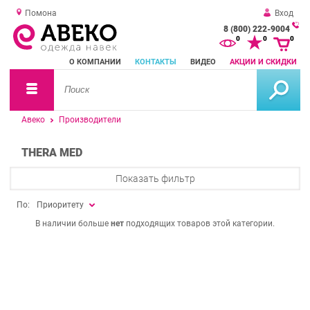
Помона
Вход
8 (800) 222-9004
За
0
0
0
о
О КОМПАНИИ
КОНТАКТЫ
ВИДЕО
АКЦИИ И СКИДКИ
зв
Авеко
Производители
THERA MED
Показать фильтр
По:
Приоритету
В наличии больше
нет
подходящих товаров этой категории.