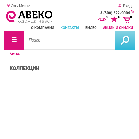
Эль-Монте
Вход
8 (800) 222-9004
За
0
0
0
о
О КОМПАНИИ
КОНТАКТЫ
ВИДЕО
АКЦИИ И СКИДКИ
зв
Авеко
КОЛЛЕКЦИИ