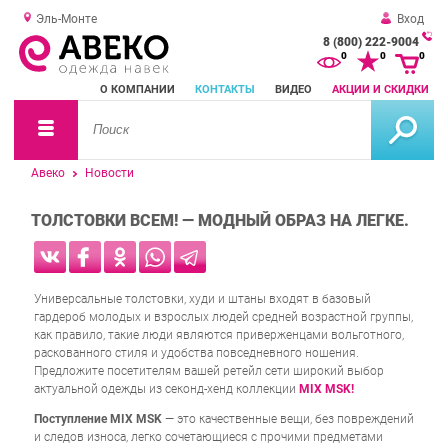
Эль-Монте
Вход
8 (800) 222-9004
За
0
0
0
о
О КОМПАНИИ
КОНТАКТЫ
ВИДЕО
АКЦИИ И СКИДКИ
зв
Авеко
Новости
ТОЛСТОВКИ ВСЕМ! — МОДНЫЙ ОБРАЗ НА ЛЕГКЕ.
Универсальные толстовки, худи и штаны входят в базовый
гардероб молодых и взрослых людей средней возрастной группы,
как правило, такие люди являются приверженцами вольготного,
раскованного стиля и удобства повседневного ношения.
Предложите посетителям вашей ретейл сети широкий выбор
актуальной одежды из секонд-хенд коллекции
MIX MSK!
Поступление MIX MSK
— это качественные вещи, без повреждений
и следов износа, легко сочетающиеся с прочими предметами