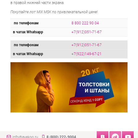
в правой нижней части экрана.
Покупайте лот MIX MSK по привлекательной цене!
по телефонам
8 800 222 90 04
в чатах Whatsapp
+7(912)051-71-67
по телефонам
+7(912)051-71-67
в чатах Whatsapp
+7(922)149-67-21
info@avekoo.ru
8 (800) 222-9004