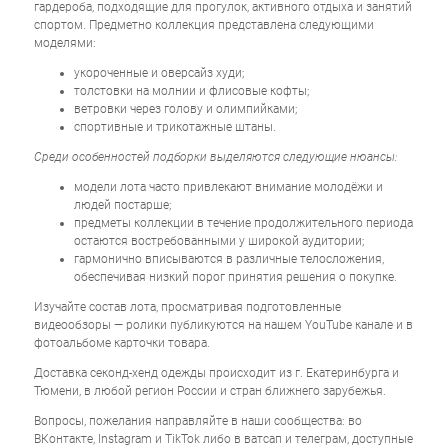
гардероба, подходящие для прогулок, активного отдыха и занятий
спортом. Предметно коллекция представлена следующими
моделями:
укороченные и оверсайз худи;
толстовки на молнии и флисовые кофты;
ветровки через голову и олимпийками;
спортивные и трикотажные штаны.
Среди особенностей подборки выделяются следующие нюансы:
модели лота часто привлекают внимание молодёжи и
людей постарше;
предметы коллекции в течение продолжительного периода
остаются востребованными у широкой аудитории;
гармонично вписываются в различные телосложения,
обеспечивая низкий порог принятия решения о покупке.
Изучайте состав лота, просматривая подготовленные
видеообзоры — ролики публикуются на нашем YouTube канале и в
фотоальбоме карточки товара.
Доставка секонд-хенд одежды происходит из г. Екатеринбурга и
Тюмени, в любой регион России и стран ближнего зарубежья.
Вопросы, пожелания направляйте в наши сообщества: во
ВКонтакте, Instagram и TikTok либо в ватсап и телеграм, доступные