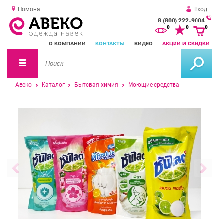
Помона
Вход
8 (800) 222-9004
За
0
0
0
о
О КОМПАНИИ
КОНТАКТЫ
ВИДЕО
АКЦИИ И СКИДКИ
зв
Авеко
Каталог
Бытовая химия
Моющие средства