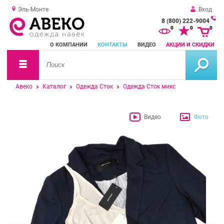
Эль-Монте
Вход
8 (800) 222-9004
За
0
0
0
о
О КОМПАНИИ
КОНТАКТЫ
ВИДЕО
АКЦИИ И СКИДКИ
зв
Авеко
Каталог
Одежда Сток
Одежда Сток микс
Видео
Фото