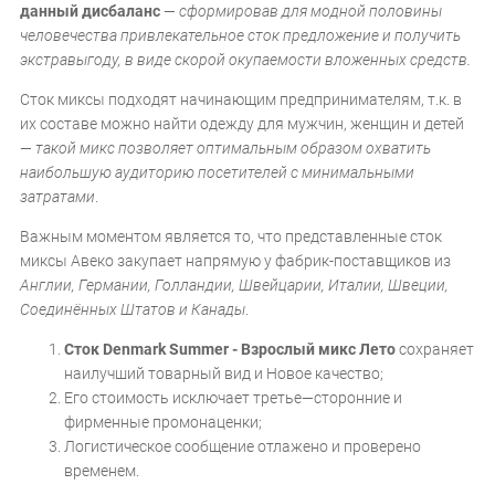
данный дисбаланс
—
сформировав для модной половины
человечества привлекательное сток предложение и получить
экстравыгоду, в виде скорой окупаемости вложенных средств.
Сток миксы подходят начинающим предпринимателям, т.к. в
их составе можно найти одежду для мужчин, женщин и детей
—
такой микс позволяет оптимальным образом охватить
наибольшую аудиторию посетителей с минимальными
затратами
.
Важным моментом является то, что представленные сток
миксы Авеко закупает напрямую у фабрик-поставщиков из
Англии, Германии, Голландии, Швейцарии, Италии, Швеции,
Соединённых Штатов и Канады
.
Сток Denmark Summer - Взрослый микс Лето
сохраняет
наилучший товарный вид и Новое качество;
Его стоимость исключает третье—сторонние и
фирменные промонаценки;
Логистическое сообщение отлажено и проверено
временем.