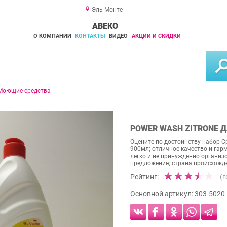
Эль-Монте
АВЕКО
О КОМПАНИИ
КОНТАКТЫ
ВИДЕО
АКЦИИ И СКИДКИ
Моющие средства
POWER WASH ZITRONE Д
Оцените по достоинству набор С
900мл; отличное качество и га
легко и не принужденно организ
предложение; страна происхожден
Рейтинг:
(
Основной артикул:
303-5020