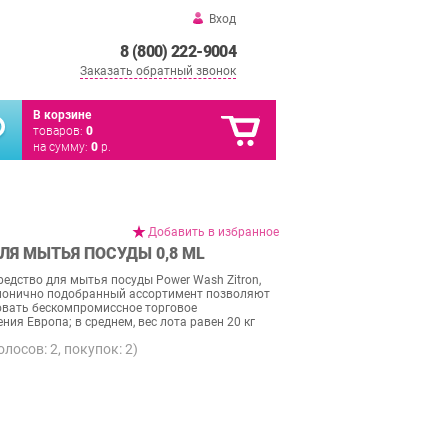
Вход
8 (800) 222-9004
Заказать обратный звонок
В корзине
товаров:
0
на сумму:
0
р.
Добавить в избранное
ЛЯ МЫТЬЯ ПОСУДЫ 0,8 ML
редство для мытья посуды Power Wash Zitron,
рмонично подобранный ассортимент позволяют
овать бескомпромиссное торговое
ия Европа; в среднем, вес лота равен 20 кг
голосов:
2
, покупок:
2
)