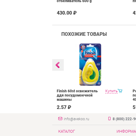
отбеливатель 600 g
п
430.00 ₽
4
ПОХОЖИЕ ТОВАРЫ
Floor Cleaner
Купить
Finish 60st освежитель
Купить
P
 средство для
ддя посудомоечной
п
ов в
машины
4
нте
₽
2.57 ₽
5
info@avekoo.ru
8 (800) 222-
КАТАЛОГ
ИНФОРМА