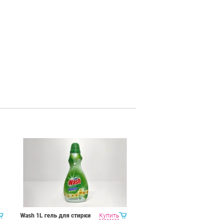
Wash 1L гель для стирки
Купить