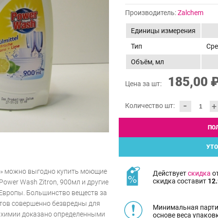
Производитель:
Zalchem
Единицы измерения
Тип
Сре
Объём, мл
185,00 
Цена за шт:
-
+
Количество шт:
ПО
УТО
о» можно выгодно купить моющие
Действует
скидка
от
скидка составит
12.
ower Wash Zitron, 900мл и другие
Европы. Большинство веществ за
нтов совершенно безвредны для
Минимальная парти
й химии доказано определенными
основе веса упаков