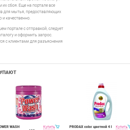
 их сбоя. Еще на портале все
тв для мытья, предоставляющих
 и качественно.
ем портале с отправкой, следует
талогу и оформить запрос.
ся с клиентами для разъяснения
КУПАЮТ
OWER WASH
Купить
PRODAX color цветной 4 l
Купить