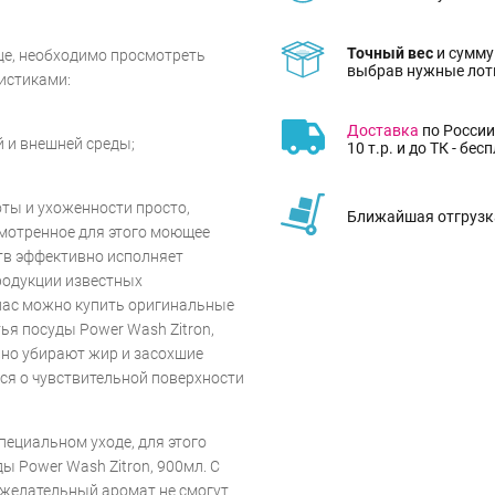
Точный вес
и сумму
це, необходимо просмотреть
выбрав нужные лот
истиками:
Доставка
по России
 и внешней среды;
10 т.р. и до ТК - бес
ты и ухоженности просто,
Ближайшая отгрузка
мотренное для этого моющее
тв эффективно исполняет
родукции известных
нас можно купить оригинальные
ья посуды Power Wash Zitron,
вно убирают жир и засохшие
ься о чувствительной поверхности
пециальном уходе, для этого
 Power Wash Zitron, 900мл. С
ежелательный аромат не смогут