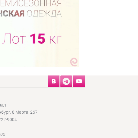
лад
нбург, 8 Марта, 267
 222-9004
:00