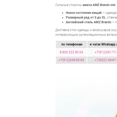
Сильные стороны
микса AMZ Brands mix
:
Новое состояние вещей
— одежда 
Размерный ряд от S до XL
, отвеч
Английский стиль AMZ Brands
— п
Доставка сток одежды и аксессуаров осу
интересующим организационным вопрос
по телефонам
в чатах Whatsapp /
8 800 222 90 04
+7(912)051-71
+7(912)045-90-65
+7(922)149-67